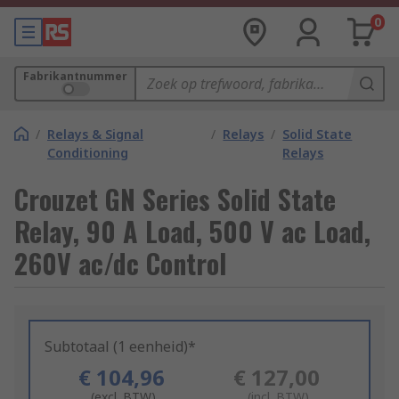
0
Fabrikantnummer
/
Relays & Signal
/
Relays
/
Solid State
Conditioning
Relays
Crouzet GN Series Solid State
Relay, 90 A Load, 500 V ac Load,
260V ac/dc Control
Subtotaal (1 eenheid)*
€ 104,96
€ 127,00
(excl. BTW)
(incl. BTW)