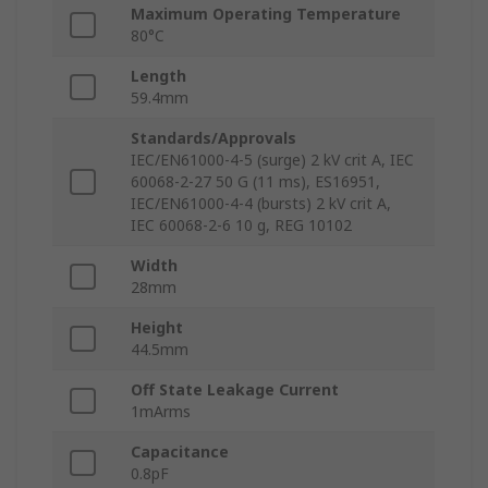
Maximum Operating Temperature
80°C
Length
59.4mm
Standards/Approvals
IEC/EN61000-4-5 (surge) 2 kV crit A, IEC
60068-2-27 50 G (11 ms), ES16951,
IEC/EN61000-4-4 (bursts) 2 kV crit A,
IEC 60068-2-6 10 g, REG 10102
Width
28mm
Height
44.5mm
Off State Leakage Current
1mArms
Capacitance
0.8pF