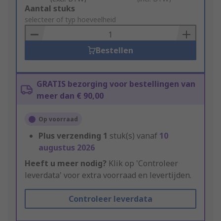
Add
Aantal stuks
to
selecteer of typ hoeveelheid
Basket
Bestellen
GRATIS bezorging voor bestellingen van
meer dan € 90,00
Op voorraad
Plus verzending
1
stuk(s) vanaf
10
augustus 2026
Heeft u meer nodig?
Klik op 'Controleer
leverdata' voor extra voorraad en levertijden.
Controleer leverdata