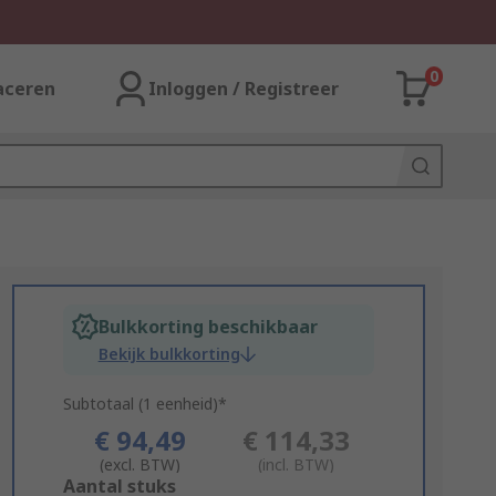
0
aceren
Inloggen / Registreer
Bulkkorting beschikbaar
Bekijk bulkkorting
Subtotaal (1 eenheid)*
€ 94,49
€ 114,33
(excl. BTW)
(incl. BTW)
Add
Aantal stuks