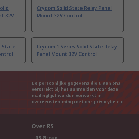
olid
Crydom Solid State Relay Panel
nt 32V
Mount 32V Control
d State
Crydom 1 Series Solid State Relay
ontrol
Panel Mount 32V Control
De persoonlijke gegevens die u aan ons
verstrekt bij het aanmelden voor deze
mailinglijst worden verwerkt in
overeenstemming met ons
privacybeleid
.
Over RS
RS Group