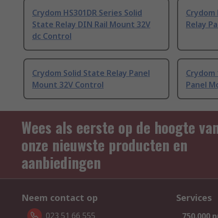
Crydom HS301DR Series Solid
Crydom D
State Relay DIN Rail Mount 32V
Relay P
dc Control
Crydom Solid State Relay Panel
Crydom 1
Mount 32V Control
Panel M
Wees als eerste op de hoogte va
onze nieuwste producten en
aanbiedingen
Neem contact op
Services
023 51 66 555
750.000 