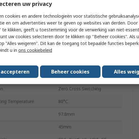
ecteren uw privacy
 Voltage
32V
n cookies en andere technologieën voor statistische gebruiksanalys
tie en om advertenties weer te geven op websites van derden. Door 
 Voltage
3V dc
 te klikken, geeft u toestemming voor de verwerking van niet-essent
kunt uw cookies selecteren door te klikken op "Beheer cookies". Als u 
HS301DR
 u op "Alles weigeren". Dit kan de toegang tot bepaalde functies beper
vindt u in
ons cookiebeleid
Screw
ation
SPST-NO
s accepteren
Beheer cookies
Alles wei
ing Temperature
-40°C
on
Zero Cross Switching
ing Temperature
80°C
97.8mm
45mm