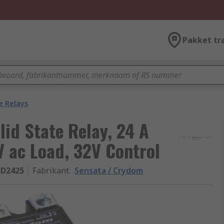
Pakket tr
e Relays
id State Relay, 24 A
V ac Load, 32V Control
-D2425
Fabrikant
:
Sensata / Crydom