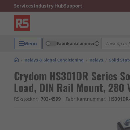
Services
Industry Hub
Support
Menu
Fabrikantnummer
/
Relays & Signal Conditioning
/
Relays
/
Solid Stat
Crydom HS301DR Series Sol
Load, DIN Rail Mount, 280 
RS-stocknr.
:
703-4599
Fabrikantnummer
:
HS301DR