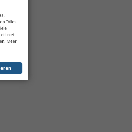
es,
op "Alles
iële
dit niet
ken. Meer
geren