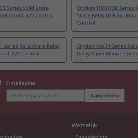
2 Series Solid State
Crydom HS501DR Series S
anel Mount 32V Control
State Relay DIN Rail Mou
Control
 Series Solid State Relay
Crydom CW24 Series Soli
ount 32V Control
Relay Panel Mount 32V C
n
E-mailadres
Aanmelden
Wettelijk
producten
Cookiebeleid