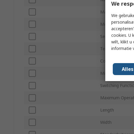
We resp
Maximum Control
We gebruike
personalisa
Minimum Control
accepteren"
cookies. U 
Series
wilt, klikt
informatie 
Terminal Type
Contact Configur
Alle
Minimum Operat
Switching Functi
Maximum Operat
Length
Width