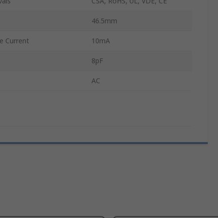
vals
CSA, RoHS, UL, VDE, CE
46.5mm
e Current
10mA
8pF
AC