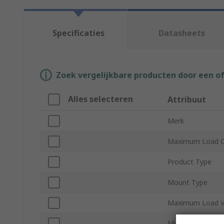
Specificaties
Datasheets
Zoek vergelijkbare producten door een o
Alles selecteren
Attribuut
Merk
Maximum Load C
Product Type
Mount Type
Maximum Load V
Minimum Load V