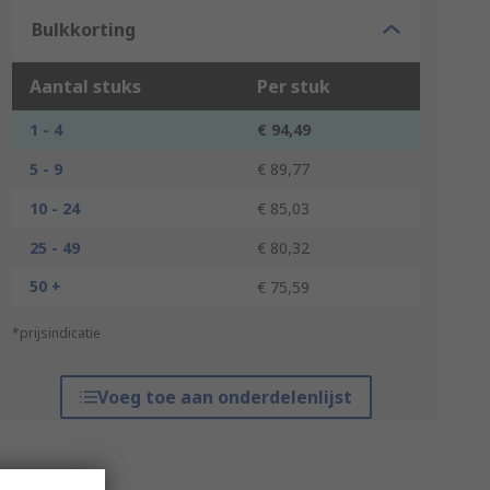
Bulkkorting
Aantal stuks
Per stuk
1 - 4
€ 94,49
5 - 9
€ 89,77
10 - 24
€ 85,03
25 - 49
€ 80,32
50 +
€ 75,59
*prijsindicatie
Voeg toe aan onderdelenlijst