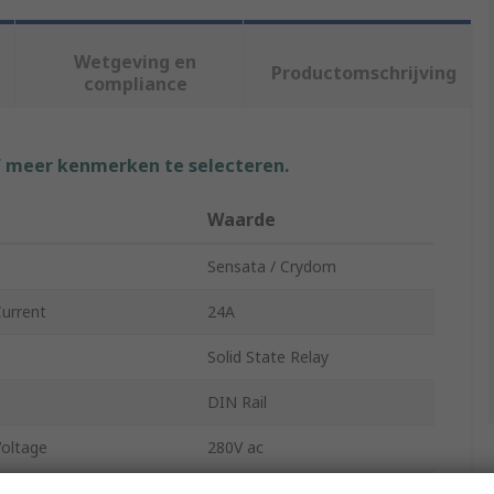
Wetgeving en
Productomschrijving
compliance
f meer kenmerken te selecteren.
Waarde
Sensata / Crydom
urrent
24A
Solid State Relay
DIN Rail
oltage
280V ac
oltage
24V ac