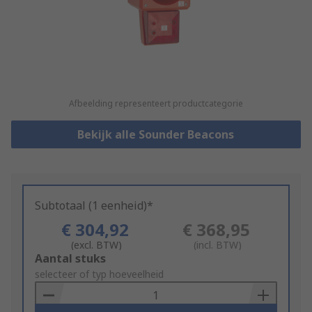
Afbeelding representeert productcategorie
Bekijk alle Sounder Beacons
Subtotaal (1 eenheid)*
€ 304,92
€ 368,95
(excl. BTW)
(incl. BTW)
Add
Aantal stuks
to
selecteer of typ hoeveelheid
Basket