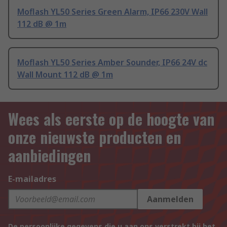
Moflash YL50 Series Green Alarm, IP66 230V Wall
112 dB @ 1m
Moflash YL50 Series Amber Sounder, IP66 24V dc
Wall Mount 112 dB @ 1m
Wees als eerste op de hoogte van
onze nieuwste producten en
aanbiedingen
E-mailadres
Aanmelden
De persoonlijke gegevens die u aan ons verstrekt bij het