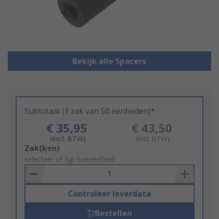
Bekijk alle Spacers
Subtotaal (1 zak van 50 eenheden)*
€ 35,95
€ 43,50
(excl. BTW)
(incl. BTW)
Add
Zak(ken)
to
selecteer of typ hoeveelheid
Basket
Controleer leverdata
Bestellen