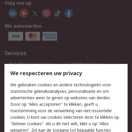
Volg ons op
We aanvaarden
Services
750.000 producten
2.500 merken
Bestellen
Inkoopoplossingen
We respecteren uw privacy
Retouren
Technisch advies
We gebruiken cookies en andere technologieën voor
Track & Trace
statistische gebruiksanalyses, personalisatie en om
advertenties weer te geven op websites van derden.
Wettelijk
Door op "Alles accepteren" te klikken, geeft u
toestemming voor de verwerking van niet-essentiële
Cookiebeleid
Email veiligheid
cookies. U kunt uw cookies selecteren door te klikken op
Privacybeleid
Websitevoorwaarden
"Beheer cookies". Als u dit niet wilt, klikt u op "Alles
weigeren". Dit kan de toegang tot bepaalde functies
Algemene