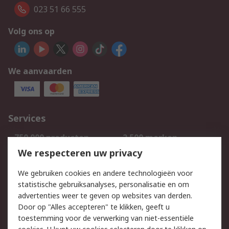
023 51 66 555
Volg ons op
We aanvaarden
Services
750.000 producten
2.500 merken
Bestellen
Inkoopoplossingen
We respecteren uw privacy
Retouren
Technisch advies
We gebruiken cookies en andere technologieën voor
Track & Trace
statistische gebruiksanalyses, personalisatie en om
advertenties weer te geven op websites van derden.
Wettelijk
Door op "Alles accepteren" te klikken, geeft u
toestemming voor de verwerking van niet-essentiële
Cookiebeleid
Email veiligheid