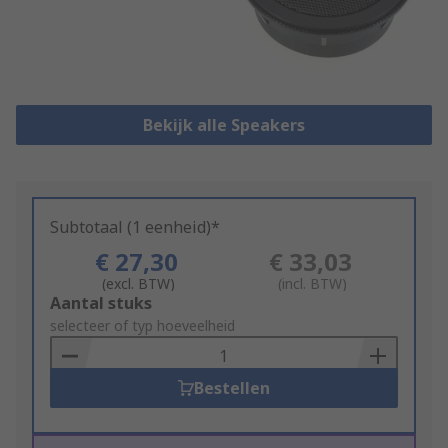
Bekijk alle Speakers
Subtotaal (1 eenheid)*
€ 27,30
€ 33,03
(excl. BTW)
(incl. BTW)
Add
Aantal stuks
to
selecteer of typ hoeveelheid
Basket
Bestellen