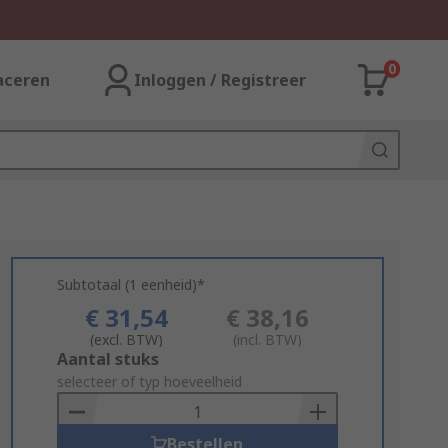
0
aceren
Inloggen / Registreer
Subtotaal (1 eenheid)*
€ 31,54
€ 38,16
(excl. BTW)
(incl. BTW)
Add
Aantal stuks
to
selecteer of typ hoeveelheid
Basket
Bestellen