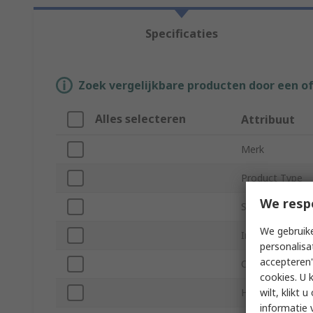
Specificaties
Zoek vergelijkbare producten door een o
Alles selecteren
Attribuut
Merk
Product Type
We resp
Sound Level
We gebruike
Impedance
personalisa
accepteren"
Output Power
cookies. U 
wilt, klikt
Hazardous Area 
informatie 