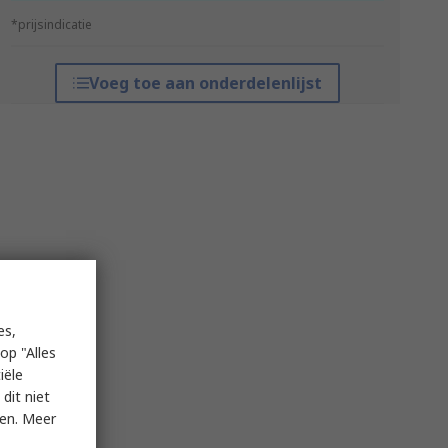
*prijsindicatie
Voeg toe aan onderdelenlijst
es,
op "Alles
iële
dit niet
ken. Meer