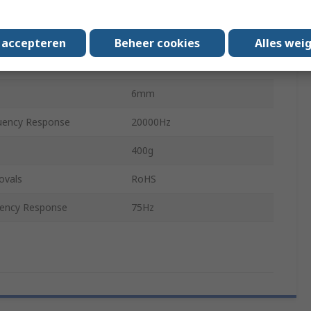
IP54
al
Non-Corrodible, Metal
s accepteren
Beheer cookies
Alles wei
10cm
6mm
ency Response
20000Hz
400g
ovals
RoHS
ency Response
75Hz