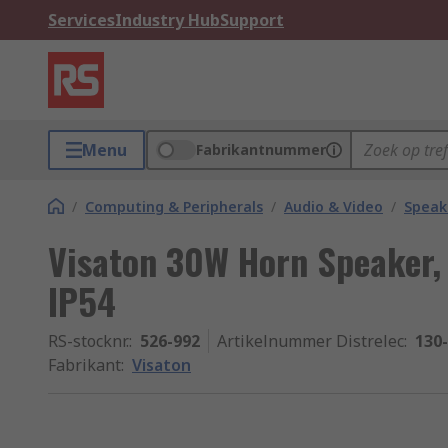
Services
Industry Hub
Support
Menu
Fabrikantnummer
/
Computing & Peripherals
/
Audio & Video
/
Speak
Visaton 30W Horn Speaker,
IP54
RS-stocknr.
:
526-992
Artikelnummer Distrelec
:
130
Fabrikant
:
Visaton