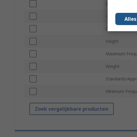
IP Rating
Housing Materi
Alle
Diameter
Height
Maximum Frequ
Weight
Standards/Appr
Minimum Frequ
Zoek vergelijkbare producten