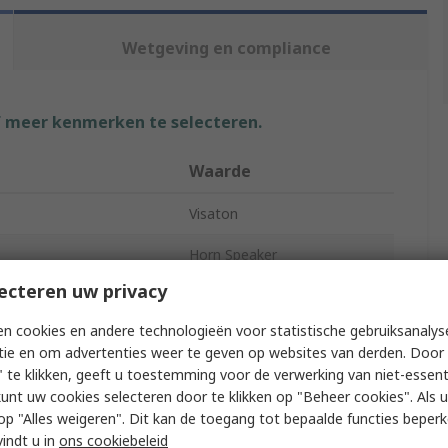
Wetgeving en compliance
f meer kenmerken te selecteren.
Waarde
Visaton
Horn Speaker
ecteren uw privacy
90dB
n cookies en andere technologieën voor statistische gebruiksanalys
8Ω
tie en om advertenties weer te geven op websites van derden. Door 
 te klikken, geeft u toestemming voor de verwerking van niet-essent
30W
kunt uw cookies selecteren door te klikken op "Beheer cookies". Als u 
 u op "Alles weigeren". Dit kan de toegang tot bepaalde functies beper
Certification
No
vindt u in
ons cookiebeleid