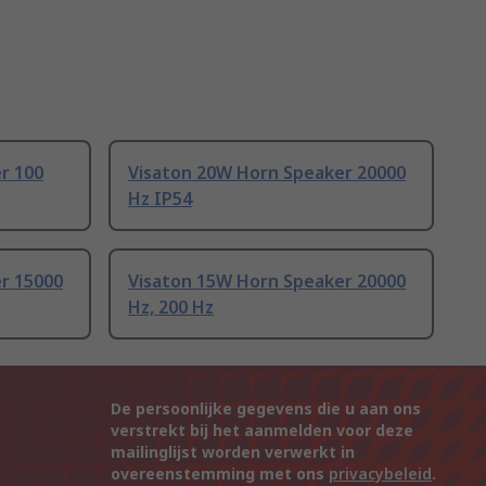
r 100
Visaton 20W Horn Speaker 20000
Hz IP54
r 15000
Visaton 15W Horn Speaker 20000
Hz, 200 Hz
De persoonlijke gegevens die u aan ons
verstrekt bij het aanmelden voor deze
mailinglijst worden verwerkt in
overeenstemming met ons
privacybeleid
.