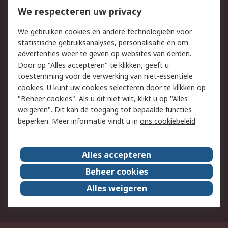
Bestellen
Inkoopoplossingen
We respecteren uw privacy
Retouren
Technisch advies
We gebruiken cookies en andere technologieën voor
Track & Trace
statistische gebruiksanalyses, personalisatie en om
advertenties weer te geven op websites van derden.
Wettelijk
Door op "Alles accepteren" te klikken, geeft u
toestemming voor de verwerking van niet-essentiële
Cookiebeleid
Email veiligheid
cookies. U kunt uw cookies selecteren door te klikken op
Privacybeleid
Websitevoorwaarden
"Beheer cookies". Als u dit niet wilt, klikt u op "Alles
weigeren". Dit kan de toegang tot bepaalde functies
Algemene
beperken. Meer informatie vindt u in
ons cookiebeleid
verkoopvoorwaarden
Over RS
Alles accepteren
RS Group
Over ons
Beheer cookies
RS wereldwijd
Werken bij RS
Alles weigeren
ESG