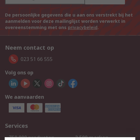
De persoonlijke gegevens die u aan ons verstrekt bij het
aanmelden voor deze mailinglijst worden verwerkt in
overeenstemming met ons
privacybeleid
.
Neem contact op
023 51 66 555
Volg ons op
We aanvaarden
Services
750.000 producten
2.500 merken