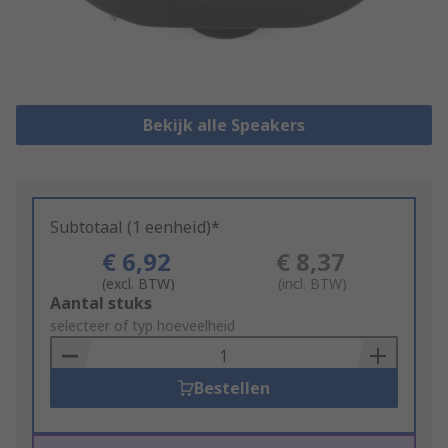
Bekijk alle Speakers
Subtotaal (1 eenheid)*
€ 6,92
€ 8,37
(excl. BTW)
(incl. BTW)
Add
Aantal stuks
to
selecteer of typ hoeveelheid
Basket
Bestellen