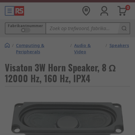
0
Fabrikantnummer
/
Computing &
/
Audio &
/
Speakers
Peripherals
Video
Visaton 3W Horn Speaker, 8 Ω
12000 Hz, 160 Hz, IPX4