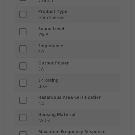
Visaton
Product Type
Horn Speaker
Sound Level
78dB
Impedance
8Ω
Output Power
3W
IP Rating
IPX4
Hazardous Area Certification
No
Housing Material
Metal
Maximum Frequency Response