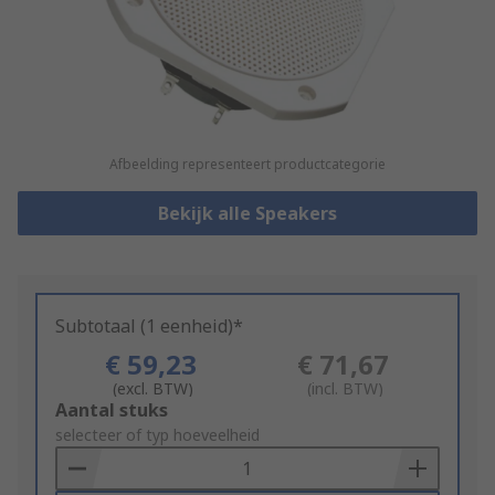
Afbeelding representeert productcategorie
Bekijk alle Speakers
Subtotaal (1 eenheid)*
€ 59,23
€ 71,67
(excl. BTW)
(incl. BTW)
Add
Aantal stuks
to
selecteer of typ hoeveelheid
Basket