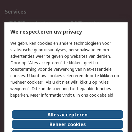
Services
750.000 producten
2.500 merken
Bestellen
Inkoopoplossingen
We respecteren uw privacy
Retouren
Technisch advies
We gebruiken cookies en andere technologieën voor
Track & Trace
statistische gebruiksanalyses, personalisatie en om
advertenties weer te geven op websites van derden.
Wettelijk
Door op "Alles accepteren" te klikken, geeft u
toestemming voor de verwerking van niet-essentiële
Cookiebeleid
Email veiligheid
cookies. U kunt uw cookies selecteren door te klikken op
Privacybeleid
Websitevoorwaarden
"Beheer cookies". Als u dit niet wilt, klikt u op "Alles
weigeren". Dit kan de toegang tot bepaalde functies
Algemene
beperken. Meer informatie vindt u in
ons cookiebeleid
verkoopvoorwaarden
Over RS
Alles accepteren
RS Group
Over ons
Beheer cookies
RS wereldwijd
Werken bij RS