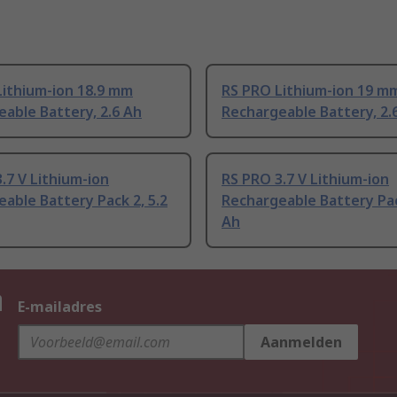
Lithium-ion 18.9 mm
RS PRO Lithium-ion 19 m
able Battery, 2.6 Ah
Rechargeable Battery, 2.
.7 V Lithium-ion
RS PRO 3.7 V Lithium-ion
able Battery Pack 2, 5.2
Rechargeable Battery Pac
Ah
n
E-mailadres
Aanmelden