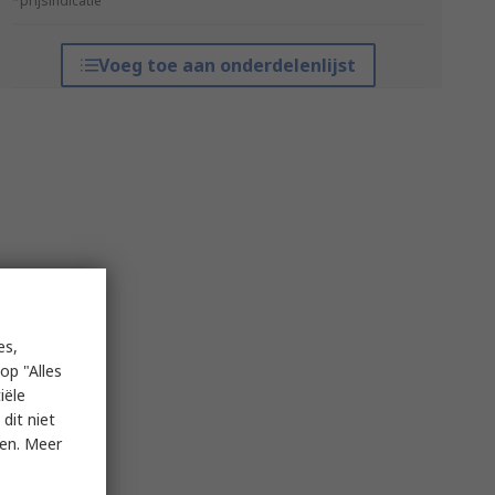
*prijsindicatie
Voeg toe aan onderdelenlijst
es,
op "Alles
iële
dit niet
ken. Meer