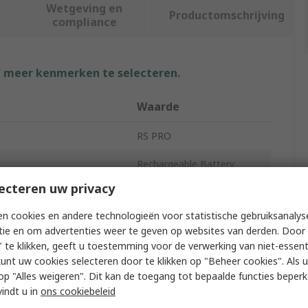
Wetgeving en
Productomschrijving
compliance
f meer kenmerken te selecteren.
Waarde
RS PRO
Rechargeable Battery
ecteren uw privacy
3.7V
n cookies en andere technologieën voor statistische gebruiksanalys
y
2Ah
tie en om advertenties weer te geven op websites van derden. Door 
 te klikken, geeft u toestemming voor de verwerking van niet-essent
Lithium Polymer
kunt uw cookies selecteren door te klikken op "Beheer cookies". Als u 
 u op "Alles weigeren". Dit kan de toegang tot bepaalde functies beper
ing Temperature
60°C
vindt u in
ons cookiebeleid
ing Temperature
-20°C