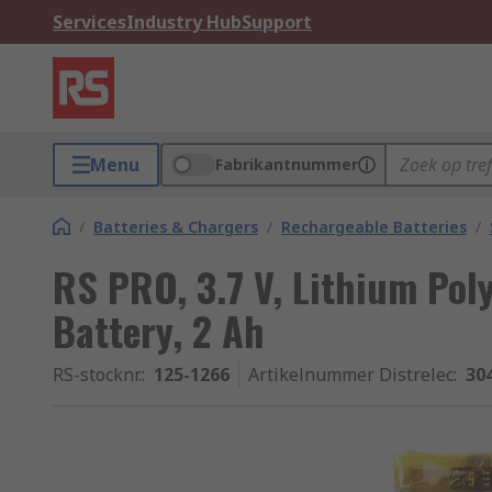
Services
Industry Hub
Support
Menu
Fabrikantnummer
/
Batteries & Chargers
/
Rechargeable Batteries
/
RS PRO, 3.7 V, Lithium Po
Battery, 2 Ah
RS-stocknr.
:
125-1266
Artikelnummer Distrelec
:
30