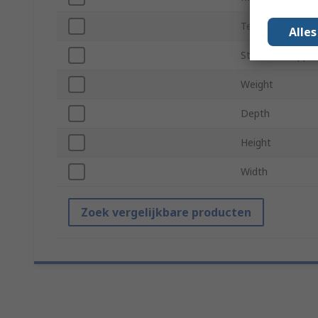
Termination Typ
Alle
Standards/Appro
Weight
Depth
Height
Width
Zoek vergelijkbare producten