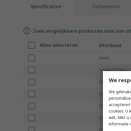
Specificaties
Datasheets
Zoek vergelijkbare producten door een o
Alles selecteren
Attribuut
Merk
Product Type
We resp
Nominal Voltage
We gebruike
Battery Capacit
personalisa
accepteren"
Chemistry
cookies. U 
wilt, klikt
Maximum Operat
informatie 
Minimum Operat