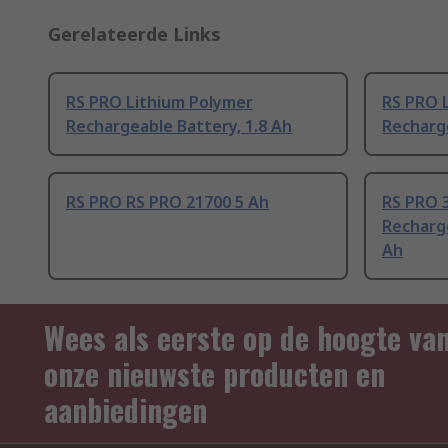
Gerelateerde Links
RS PRO Lithium Polymer
RS PRO 
Rechargeable Battery, 1.8 Ah
Recharge
RS PRO RS PRO 21700 5 Ah
RS PRO 3
Recharge
Ah
Wees als eerste op de hoogte va
onze nieuwste producten en
aanbiedingen