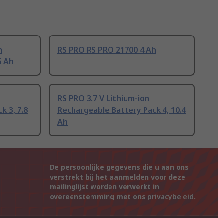
m
RS PRO RS PRO 21700 4 Ah
6 Ah
RS PRO 3.7 V Lithium-ion
k 3, 7.8
Rechargeable Battery Pack 4, 10.4
Ah
De persoonlijke gegevens die u aan ons
verstrekt bij het aanmelden voor deze
mailinglijst worden verwerkt in
overeenstemming met ons
privacybeleid
.