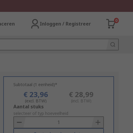
0
aceren
Inloggen / Registreer
Subtotaal (1 eenheid)*
€ 23,96
€ 28,99
(excl. BTW)
(incl. BTW)
Add
Aantal stuks
to
selecteer of typ hoeveelheid
Basket