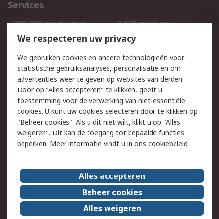
Services
750.000 producten
2.500 merken
Bestellen
Inkoopoplossingen
We respecteren uw privacy
Retouren
Technisch advies
We gebruiken cookies en andere technologieën voor
Track & Trace
statistische gebruiksanalyses, personalisatie en om
advertenties weer te geven op websites van derden.
Wettelijk
Door op "Alles accepteren" te klikken, geeft u
toestemming voor de verwerking van niet-essentiële
Cookiebeleid
Email veiligheid
cookies. U kunt uw cookies selecteren door te klikken op
Privacybeleid
Websitevoorwaarden
"Beheer cookies". Als u dit niet wilt, klikt u op "Alles
weigeren". Dit kan de toegang tot bepaalde functies
Algemene
beperken. Meer informatie vindt u in
ons cookiebeleid
verkoopvoorwaarden
Over RS
Alles accepteren
RS Group
Over ons
Beheer cookies
RS wereldwijd
Werken bij RS
Alles weigeren
ESG