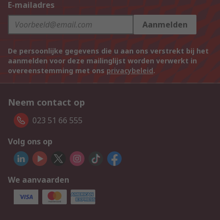
E-mailadres
Aanmelden
De persoonlijke gegevens die u aan ons verstrekt bij het
aanmelden voor deze mailinglijst worden verwerkt in
overeenstemming met ons
privacybeleid
.
Neem contact op
023 51 66 555
Volg ons op
We aanvaarden