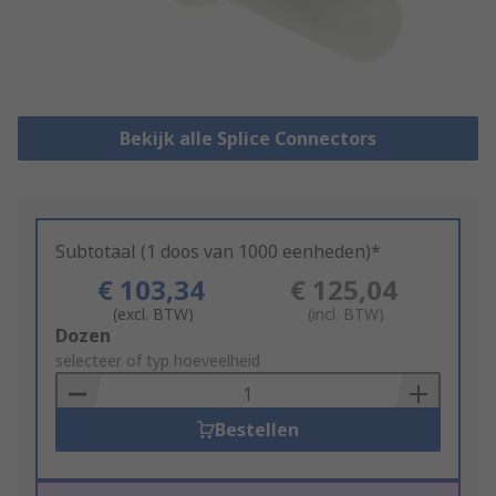
Bekijk alle Splice Connectors
Subtotaal (1 doos van 1000 eenheden)*
€ 103,34
€ 125,04
(excl. BTW)
(incl. BTW)
Add
Dozen
to
selecteer of typ hoeveelheid
Basket
Bestellen