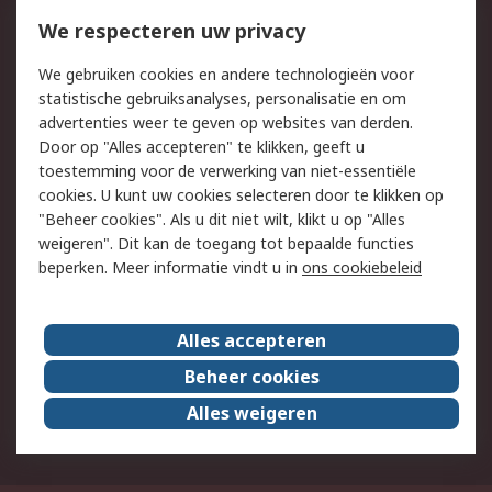
Bestellen
Inkoopoplossingen
We respecteren uw privacy
Retouren
Technisch advies
We gebruiken cookies en andere technologieën voor
Track & Trace
statistische gebruiksanalyses, personalisatie en om
advertenties weer te geven op websites van derden.
Wettelijk
Door op "Alles accepteren" te klikken, geeft u
toestemming voor de verwerking van niet-essentiële
Cookiebeleid
Email veiligheid
cookies. U kunt uw cookies selecteren door te klikken op
Privacybeleid
Websitevoorwaarden
"Beheer cookies". Als u dit niet wilt, klikt u op "Alles
weigeren". Dit kan de toegang tot bepaalde functies
Algemene
beperken. Meer informatie vindt u in
ons cookiebeleid
verkoopvoorwaarden
Over RS
Alles accepteren
RS Group
Over ons
Beheer cookies
RS wereldwijd
Werken bij RS
Alles weigeren
ESG