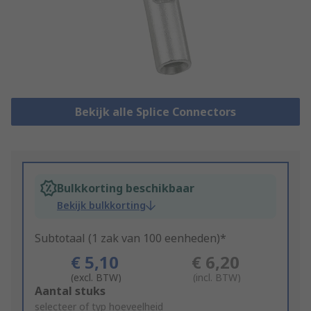
Bekijk alle Splice Connectors
Bulkkorting beschikbaar
Bekijk bulkkorting
Subtotaal (1 zak van 100 eenheden)*
€ 5,10
€ 6,20
(excl. BTW)
(incl. BTW)
Add
Aantal stuks
to
selecteer of typ hoeveelheid