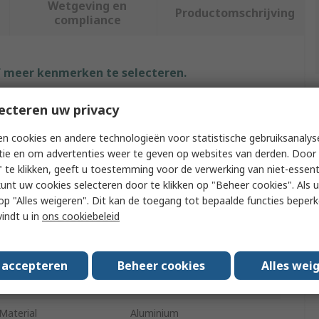
Wetgeving en
Productomschrijving
compliance
f meer kenmerken te selecteren.
uut
Waarde
ecteren uw privacy
n cookies en andere technologieën voor statistische gebruiksanalys
WAGO
tie en om advertenties weer te geven op websites van derden. Door 
Type
Splice Connector
 te klikken, geeft u toestemming voor de verwerking van niet-essent
kunt uw cookies selecteren door te klikken op "Beheer cookies". Als u 
Length
260mm
 u op "Alles weigeren". Dit kan de toegang tot bepaalde functies beper
vindt u in
ons cookiebeleid
Clear
 Dimensions
259 x 66 x 155 mm
s accepteren
Beheer cookies
Alles wei
221
Material
Aluminium