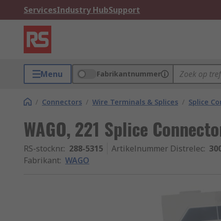
Services
Industry Hub
Support
Menu
Fabrikantnummer
/
Connectors
/
Wire Terminals & Splices
/
Splice C
WAGO, 221 Splice Connector
RS-stocknr.
:
288-5315
Artikelnummer Distrelec
:
30
Fabrikant
:
WAGO