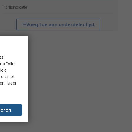
*prijsindicatie
Voeg toe aan onderdelenlijst
es,
op "Alles
iële
dit niet
ken. Meer
geren