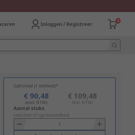
0
aceren
Inloggen / Registreer
Subtotaal (1 eenheid)*
€ 90,48
€ 109,48
(excl. BTW)
(incl. BTW)
Add
Aantal stuks
to
selecteer of typ hoeveelheid
Basket