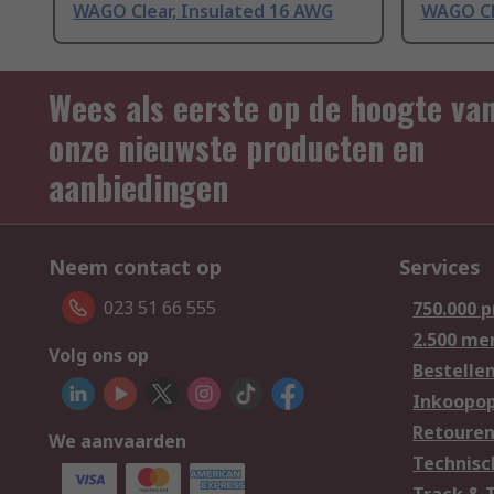
WAGO Clear, Insulated 16 AWG
WAGO Cl
Wees als eerste op de hoogte va
onze nieuwste producten en
aanbiedingen
Neem contact op
Services
023 51 66 555
750.000 
2.500 me
Volg ons op
Bestelle
Inkoopop
Retoure
We aanvaarden
Technisc