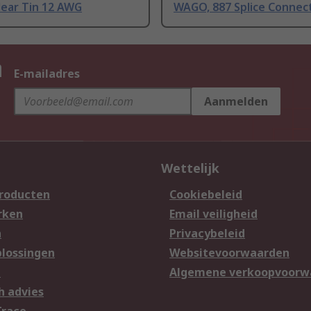
ear Tin 12 AWG
WAGO, 887 Splice Connec
n
E-mailadres
Aanmelden
Wettelijk
producten
Cookiebeleid
rken
Email veiligheid
n
Privacybeleid
lossingen
Websitevoorwaarden
n
Algemene verkoopvoorw
h advies