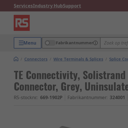
Services
Industry Hub
Support
Menu
Fabrikantnummer
/
Connectors
/
Wire Terminals & Splices
/
Splice C
TE Connectivity, Solistrand
Connector, Grey, Uninsulat
RS-stocknr.
:
669-1902P
Fabrikantnummer
:
324001