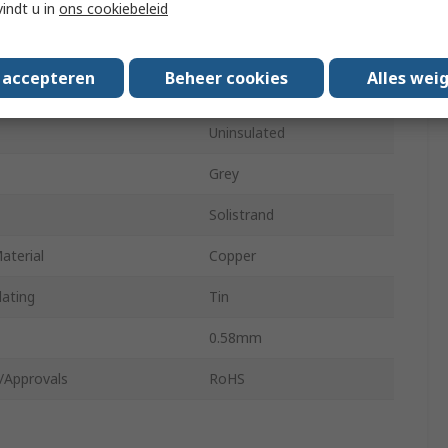
vindt u in
ons cookiebeleid
2.67mm
Wire Size AWG
24AWG
s accepteren
Beheer cookies
Alles wei
Wire Size AWG
24AWG
Uninsulated
Grey
Solistrand
aterial
Copper
lating
Tin
0.58mm
/Approvals
RoHS