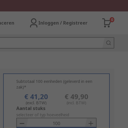
0
aceren
Inloggen / Registreer
Subtotaal 100 eenheden (geleverd in een
zak)*
€ 41,20
€ 49,90
(excl. BTW)
(incl. BTW)
Add
Aantal stuks
to
selecteer of typ hoeveelheid
Basket