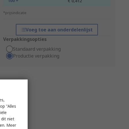
100 +
€ 0,412
*prijsindicatie
Voeg toe aan onderdelenlijst
Verpakkingsopties
Standaard verpakking
Productie verpakking
es,
op "Alles
iële
dit niet
ken. Meer