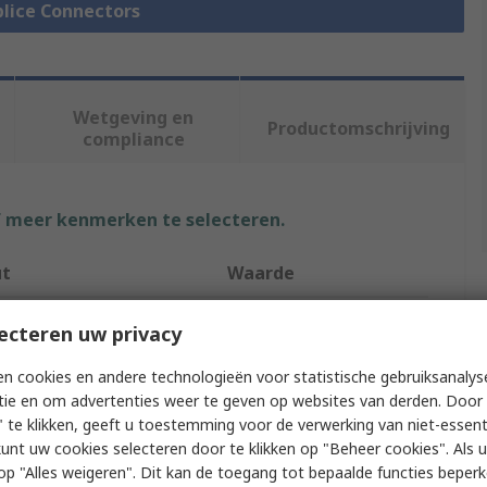
Splice Connectors
Wetgeving en
Productomschrijving
compliance
f meer kenmerken te selecteren.
ut
Waarde
TE Connectivity
ecteren uw privacy
e
Strap Butt
n cookies en andere technologieën voor statistische gebruiksanalys
tie en om advertenties weer te geven op websites van derden. Door 
ype
Splice Connector
 te klikken, geeft u toestemming voor de verwerking van niet-essent
kunt uw cookies selecteren door te klikken op "Beheer cookies". Als u 
ength
12.45mm
 u op "Alles weigeren". Dit kan de toegang tot bepaalde functies beper