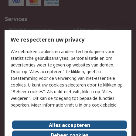
Services
750.000 producten
2.500 merken
Bestellen
Inkoopoplossingen
We respecteren uw privacy
Retouren
Technisch advies
We gebruiken cookies en andere technologieën voor
Track & Trace
statistische gebruiksanalyses, personalisatie en om
advertenties weer te geven op websites van derden.
Wettelijk
Door op "Alles accepteren" te klikken, geeft u
toestemming voor de verwerking van niet-essentiële
Cookiebeleid
Email veiligheid
cookies. U kunt uw cookies selecteren door te klikken op
Privacybeleid
Websitevoorwaarden
"Beheer cookies". Als u dit niet wilt, klikt u op "Alles
weigeren". Dit kan de toegang tot bepaalde functies
Algemene
beperken. Meer informatie vindt u in
ons cookiebeleid
verkoopvoorwaarden
Over RS
Alles accepteren
RS Group
Over ons
Beheer cookies