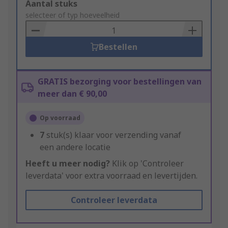
Add
Aantal stuks
to
selecteer of typ hoeveelheid
Basket
Bestellen
GRATIS bezorging voor bestellingen van
meer dan € 90,00
Op voorraad
7
stuk(s) klaar voor verzending vanaf
een andere locatie
Heeft u meer nodig?
Klik op 'Controleer
leverdata' voor extra voorraad en levertijden.
Controleer leverdata