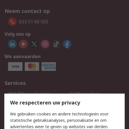
Neem contact op
023 51 66 555
Volg ons op
We aanvaarden
Services
750.000 producten
2.500 merken
Bestellen
Inkoopoplossingen
We respecteren uw privacy
Retouren
Technisch advies
We gebruiken cookies en andere technologieën voor
Track & Trace
statistische gebruiksanalyses, personalisatie en om
advertenties weer te geven op websites van derden.