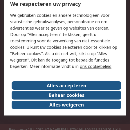
Bestellen
Inkoopoplossingen
We respecteren uw privacy
Retouren
Technisch advies
We gebruiken cookies en andere technologieën voor
Track & Trace
statistische gebruiksanalyses, personalisatie en om
advertenties weer te geven op websites van derden.
Wettelijk
Door op "Alles accepteren" te klikken, geeft u
toestemming voor de verwerking van niet-essentiële
Cookiebeleid
Email veiligheid
cookies. U kunt uw cookies selecteren door te klikken op
Privacybeleid
Websitevoorwaarden
"Beheer cookies". Als u dit niet wilt, klikt u op "Alles
weigeren". Dit kan de toegang tot bepaalde functies
Algemene
beperken. Meer informatie vindt u in
ons cookiebeleid
verkoopvoorwaarden
Over RS
Alles accepteren
RS Group
Over ons
Beheer cookies
RS wereldwijd
Werken bij RS
Alles weigeren
ESG
Bingerweg 19 | 2031 AZ HAARLEM | BTW: NL 806 558 519.B01 | KvK