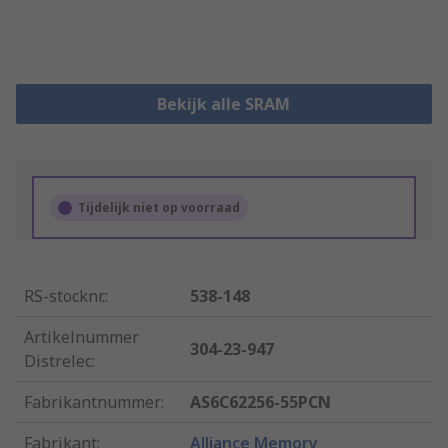
Bekijk alle SRAM
Tijdelijk niet op voorraad
RS-stocknr.
:
538-148
Artikelnummer
304-23-947
Distrelec
:
Fabrikantnummer
:
AS6C62256-55PCN
Fabrikant
:
Alliance Memory