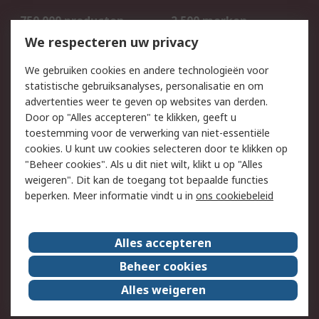
750.000 producten
2.500 merken
Bestellen
Inkoopoplossingen
We respecteren uw privacy
Retouren
Technisch advies
We gebruiken cookies en andere technologieën voor
Track & Trace
statistische gebruiksanalyses, personalisatie en om
advertenties weer te geven op websites van derden.
Wettelijk
Door op "Alles accepteren" te klikken, geeft u
toestemming voor de verwerking van niet-essentiële
Cookiebeleid
Email veiligheid
cookies. U kunt uw cookies selecteren door te klikken op
Privacybeleid
Websitevoorwaarden
"Beheer cookies". Als u dit niet wilt, klikt u op "Alles
weigeren". Dit kan de toegang tot bepaalde functies
Algemene
beperken. Meer informatie vindt u in
ons cookiebeleid
verkoopvoorwaarden
Over RS
Alles accepteren
RS Group
Over ons
Beheer cookies
RS wereldwijd
Werken bij RS
Alles weigeren
ESG