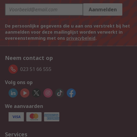
Aanmelden
De persoonlijke gegevens die u aan ons verstrekt bij het
aanmelden voor deze mailinglijst worden verwerkt in
overeenstemming met ons
privacybeleid
.
Neem contact op
023 51 66 555
Volg ons op
We aanvaarden
Services