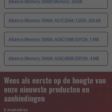
Alliance Memory SRAM Memory- 64 kB
Alliance Memory SRAM, AS7C256A-12JIN- 256 kB
Alliance Memory SRAM, AS6C1008-55PCN- 1 MB
Alliance Memory SRAM, AS6C4008-55PCN- 4 MB
Wees als eerste op de hoogte van
onze nieuwste producten en
aanbiedingen
E-mailadres