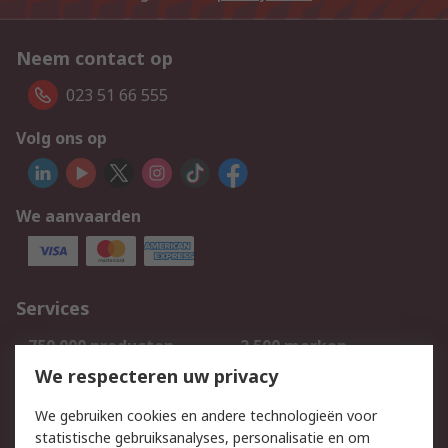
Neem contact op
023 51 66 555
Volg ons op
We aanvaarden
Services
750.000 producten
2.500 merken
Bestellen
Inkoopoplossingen
We respecteren uw privacy
Retouren
Technisch advies
We gebruiken cookies en andere technologieën voor
Track & Trace
statistische gebruiksanalyses, personalisatie en om