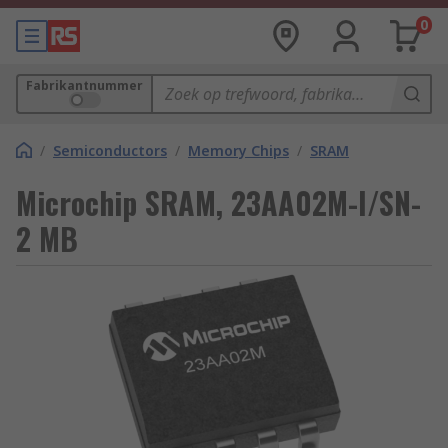
0
Fabrikantnummer
/
Semiconductors
/
Memory Chips
/
SRAM
Microchip SRAM, 23AA02M-I/SN-
2 MB