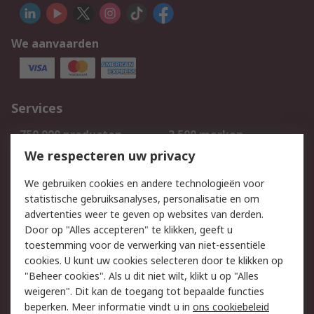
We aanvaarden
Services
750.000 producten
2.500 merken
Bestellen
Inkoopoplossingen
We respecteren uw privacy
Retouren
Technisch advies
We gebruiken cookies en andere technologieën voor
Track & Trace
statistische gebruiksanalyses, personalisatie en om
advertenties weer te geven op websites van derden.
Wettelijk
Door op "Alles accepteren" te klikken, geeft u
toestemming voor de verwerking van niet-essentiële
Cookiebeleid
Email veiligheid
cookies. U kunt uw cookies selecteren door te klikken op
Privacybeleid
Websitevoorwaarden
"Beheer cookies". Als u dit niet wilt, klikt u op "Alles
weigeren". Dit kan de toegang tot bepaalde functies
Algemene
beperken. Meer informatie vindt u in
ons cookiebeleid
verkoopvoorwaarden