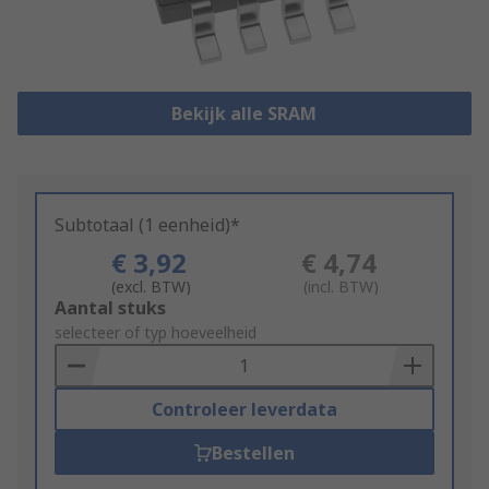
Bekijk alle SRAM
Subtotaal (1 eenheid)*
€ 3,92
€ 4,74
(excl. BTW)
(incl. BTW)
Add
Aantal stuks
to
selecteer of typ hoeveelheid
Basket
Controleer leverdata
Bestellen