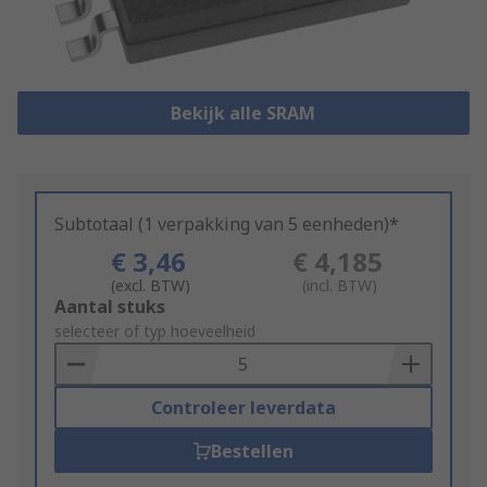
Bekijk alle SRAM
Subtotaal (1 verpakking van 5 eenheden)*
€ 3,46
€ 4,185
(excl. BTW)
(incl. BTW)
Add
Aantal stuks
to
selecteer of typ hoeveelheid
Basket
Controleer leverdata
Bestellen