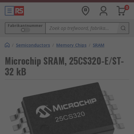
0
Fabrikantnummer
/
Semiconductors
/
Memory Chips
/
SRAM
Microchip SRAM, 25CS320-E/ST-
32 kB