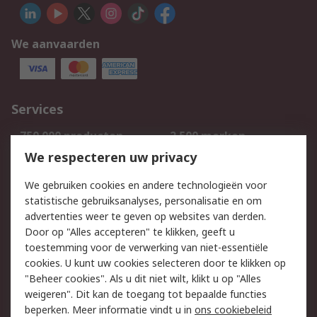
We aanvaarden
Services
750.000 producten
2.500 merken
Bestellen
Inkoopoplossingen
We respecteren uw privacy
Retouren
Technisch advies
We gebruiken cookies en andere technologieën voor
Track & Trace
statistische gebruiksanalyses, personalisatie en om
advertenties weer te geven op websites van derden.
Wettelijk
Door op "Alles accepteren" te klikken, geeft u
toestemming voor de verwerking van niet-essentiële
Cookiebeleid
Email veiligheid
cookies. U kunt uw cookies selecteren door te klikken op
Privacybeleid
Websitevoorwaarden
"Beheer cookies". Als u dit niet wilt, klikt u op "Alles
weigeren". Dit kan de toegang tot bepaalde functies
Algemene
beperken. Meer informatie vindt u in
ons cookiebeleid
verkoopvoorwaarden