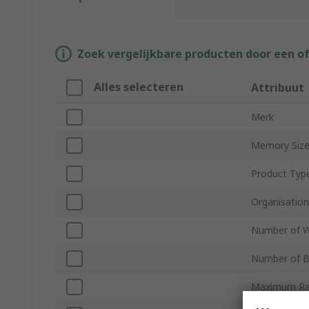
Zoek vergelijkbare producten door een o
Alles selecteren
Attribuut
Merk
Memory Siz
Product Typ
Organisation
Number of 
Number of B
Maximum Ra