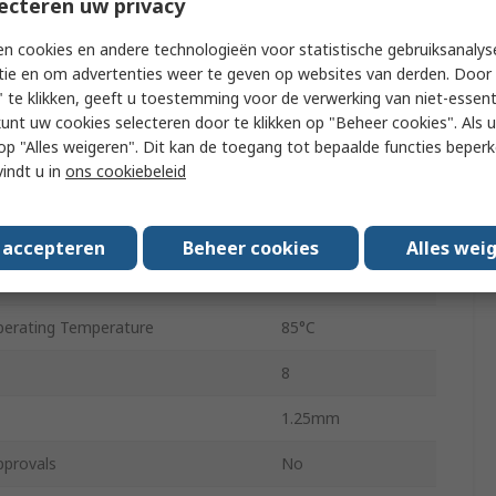
ecteren uw privacy
ck Frequency
1000kHz
n cookies en andere technologieën voor statistische gebruiksanalys
Synchronous
tie en om advertenties weer te geven op websites van derden. Door 
 te klikken, geeft u toestemming voor de verwerking van niet-essent
ply Voltage
4.5V
kunt uw cookies selecteren door te klikken op "Beheer cookies". Als u 
Surface
 u op "Alles weigeren". Dit kan de toegang tot bepaalde functies beper
vindt u in
ons cookiebeleid
ply Voltage
5.5V
e
SOIC
s accepteren
Beheer cookies
Alles wei
rating Temperature
-40°C
erating Temperature
85°C
8
1.25mm
pprovals
No