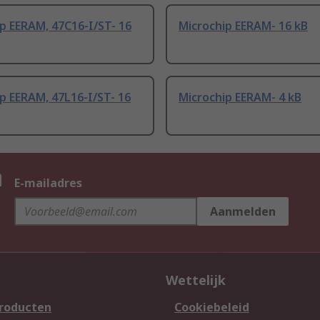
p EERAM, 47C16-I/ST- 16
Microchip EERAM- 16 kB
p EERAM, 47L16-I/ST- 16
Microchip EERAM- 4 kB
n
E-mailadres
Aanmelden
Wettelijk
producten
Cookiebeleid