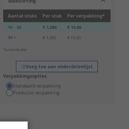
Bulkkorting
Aantal stuks
Per stuk
Per verpakking*
10 - 20
€ 1,086
€ 10,86
30 +
€ 1,065
€ 10,65
*prijsindicatie
Voeg toe aan onderdelenlijst
Verpakkingsopties
Standaard verpakking
Productie verpakking