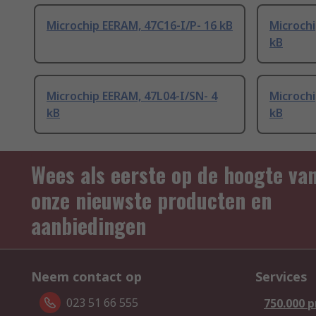
Microchip EERAM, 47C16-I/P- 16 kB
Microchi
kB
Microchip EERAM, 47L04-I/SN- 4
Microchi
kB
kB
Wees als eerste op de hoogte va
onze nieuwste producten en
aanbiedingen
Neem contact op
Services
023 51 66 555
750.000 