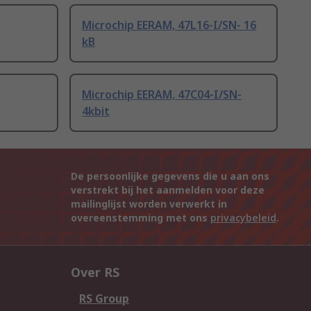
Microchip EERAM, 47L16-I/SN- 16
kB
Microchip EERAM, 47C04-I/SN-
4kbit
De persoonlijke gegevens die u aan ons
verstrekt bij het aanmelden voor deze
mailinglijst worden verwerkt in
overeenstemming met ons
privacybeleid
.
Over RS
RS Group