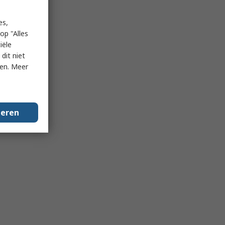
es,
op "Alles
iële
dit niet
ken. Meer
geren