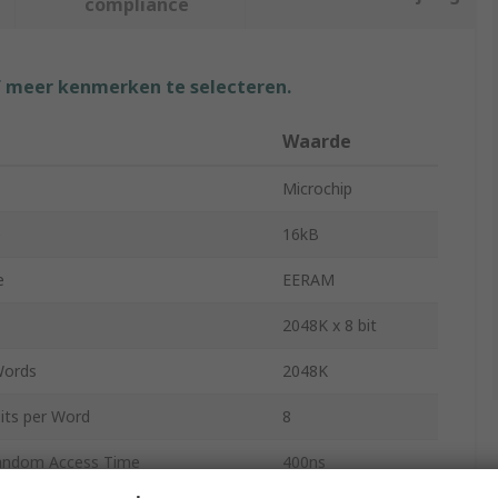
compliance
f meer kenmerken te selecteren.
Waarde
Microchip
e
16kB
e
EERAM
2048K x 8 bit
Words
2048K
its per Word
8
ndom Access Time
400ns