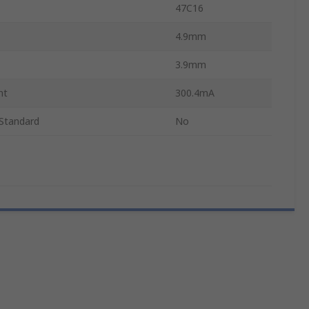
47C16
4.9mm
3.9mm
nt
300.4mA
Standard
No