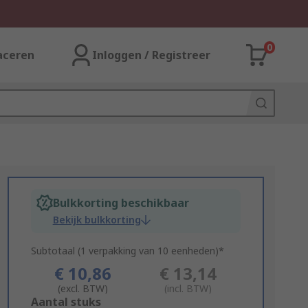
0
aceren
Inloggen / Registreer
Bulkkorting beschikbaar
Bekijk bulkkorting
Subtotaal (1 verpakking van 10 eenheden)*
€ 10,86
€ 13,14
(excl. BTW)
(incl. BTW)
Add
Aantal stuks