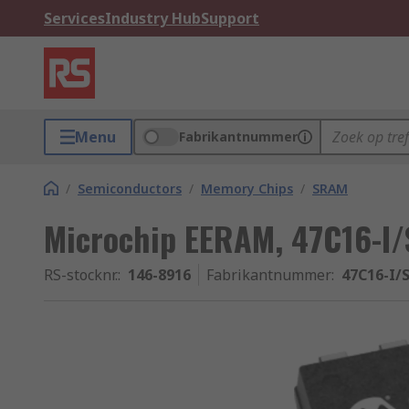
Services
Industry Hub
Support
Menu
Fabrikantnummer
/
Semiconductors
/
Memory Chips
/
SRAM
Microchip EERAM, 47C16-I/
RS-stocknr.
:
146-8916
Fabrikantnummer
:
47C16-I/