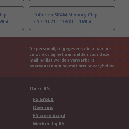
hip,
Infineon SRAM Memory Chip,
Mbit
CY7C1021D-10VXIT- 1Mbit
De persoonlijke gegevens die u aan ons
verstrekt bij het aanmelden voor deze
mailinglijst worden verwerkt in
overeenstemming met ons
privacybeleid
.
Over RS
RS Group
Over ons
RS wereldwijd
Werken bij RS