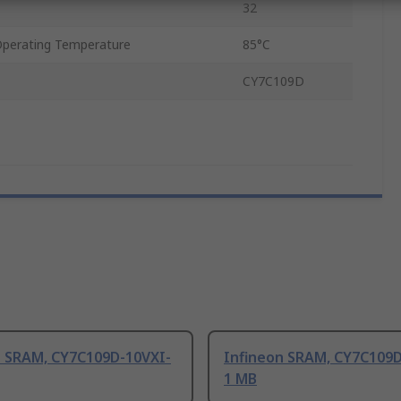
32
erating Temperature
85°C
CY7C109D
n SRAM, CY7C109D-10VXI-
Infineon SRAM, CY7C109D
1 MB