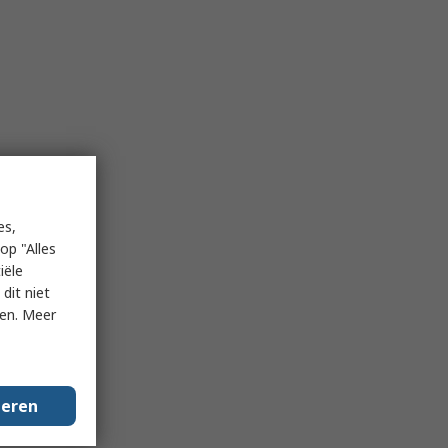
es,
op "Alles
iële
dit niet
ken. Meer
geren