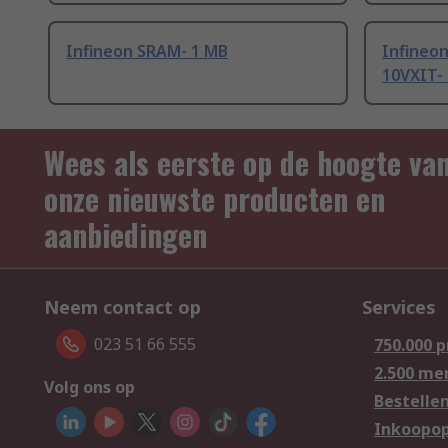
Infineon SRAM- 1 MB
Infineo
10VXIT-
Wees als eerste op de hoogte va
onze nieuwste producten en
aanbiedingen
Neem contact op
Services
023 51 66 555
750.000 
2.500 me
Volg ons op
Bestelle
Inkoopop