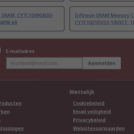
n SRAM, CY7C1049GN30-
Infineon SRAM Memory C
 4096 kB
CY7C1021DV33-10VXIT- 1
n
E-mailadres
Aanmelden
Wettelijk
producten
Cookiebeleid
rken
Email veiligheid
n
Privacybeleid
lossingen
Websitevoorwaarden