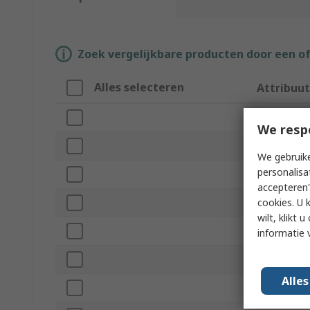
Zoek vergelijkbare producten door een o
Alles selecteren
Attribuut
Merk
We resp
Memory Si
We gebruike
personalisa
Product Ty
accepteren"
cookies. U 
Number of
wilt, klikt
Number of 
informatie 
Maximum Su
Alle
Minimum Op