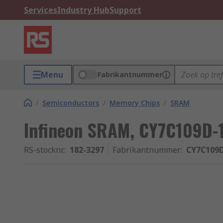
Services
Industry Hub
Support
Menu
Fabrikantnummer
/
Semiconductors
/
Memory Chips
/
SRAM
Infineon SRAM, CY7C109D-1
RS-stocknr.
:
182-3297
Fabrikantnummer
:
CY7C109