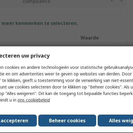
compliance
f meer kenmerken te selecteren.
Waarde
Infineon
ecteren uw privacy
ze
1MB
n cookies en andere technologieën voor statistische gebruiksanalys
tie en om advertenties weer te geven op websites van derden. Door 
pe
SRAM
 te klikken, geeft u toestemming voor de verwerking van niet-essent
kunt uw cookies selecteren door te klikken op "Beheer cookies". Als u 
 Words
128k
 u op "Alles weigeren". Dit kan de toegang tot bepaalde functies beper
Bits per Word
8
vindt u in
ons cookiebeleid
pply Voltage
0.5V
s accepteren
Beheer cookies
Alles wei
erating Temperature
-40°C