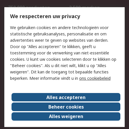
750.000 producten
2.500 merken
Bestellen
Inkoopoplossingen
We respecteren uw privacy
Retouren
Technisch advies
We gebruiken cookies en andere technologieën voor
Track & Trace
statistische gebruiksanalyses, personalisatie en om
advertenties weer te geven op websites van derden.
Wettelijk
Door op "Alles accepteren" te klikken, geeft u
toestemming voor de verwerking van niet-essentiële
Cookiebeleid
Email veiligheid
cookies. U kunt uw cookies selecteren door te klikken op
Privacybeleid
Websitevoorwaarden
"Beheer cookies". Als u dit niet wilt, klikt u op "Alles
weigeren". Dit kan de toegang tot bepaalde functies
Algemene
beperken. Meer informatie vindt u in
ons cookiebeleid
verkoopvoorwaarden
Over RS
Alles accepteren
RS Group
Over ons
Beheer cookies
RS wereldwijd
Werken bij RS
Alles weigeren
ESG