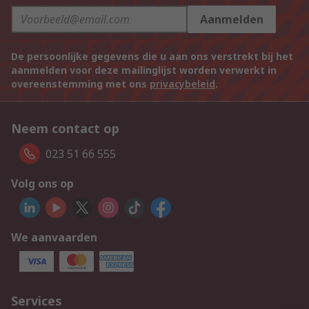
Aanmelden
De persoonlijke gegevens die u aan ons verstrekt bij het
aanmelden voor deze mailinglijst worden verwerkt in
overeenstemming met ons
privacybeleid
.
Neem contact op
023 51 66 555
Volg ons op
We aanvaarden
Services