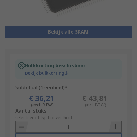
Bekijk alle SRAM
Bulkkorting beschikbaar
Bekijk bulkkorting
Subtotaal (1 eenheid)*
€ 36,21
€ 43,81
(excl. BTW)
(incl. BTW)
Add
Aantal stuks
to
selecteer of typ hoeveelheid
Basket