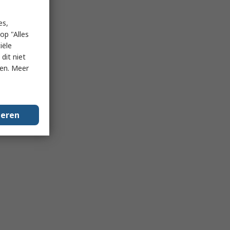
es,
op "Alles
iële
dit niet
ken. Meer
geren