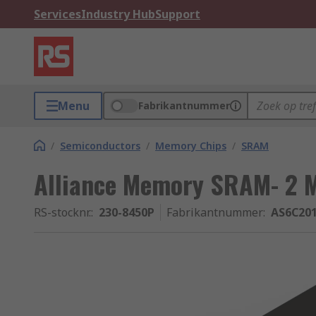
Services
Industry Hub
Support
Menu
Fabrikantnummer
/
Semiconductors
/
Memory Chips
/
SRAM
Alliance Memory SRAM- 2 
RS-stocknr.
:
230-8450P
Fabrikantnummer
:
AS6C20