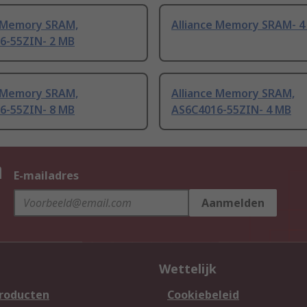
e Memory SRAM,
Alliance Memory SRAM- 4
6-55ZIN- 2 MB
e Memory SRAM,
Alliance Memory SRAM,
6-55ZIN- 8 MB
AS6C4016-55ZIN- 4 MB
n
E-mailadres
Aanmelden
Wettelijk
producten
Cookiebeleid