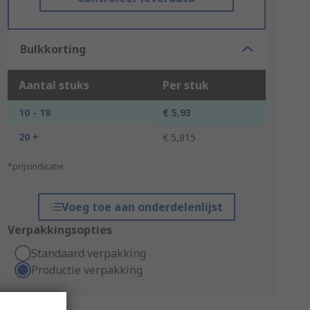
Bulkkorting
Aantal stuks
Per stuk
10 - 18
€ 5,93
20 +
€ 5,815
*prijsindicatie
Voeg toe aan onderdelenlijst
Verpakkingsopties
Standaard verpakking
Productie verpakking