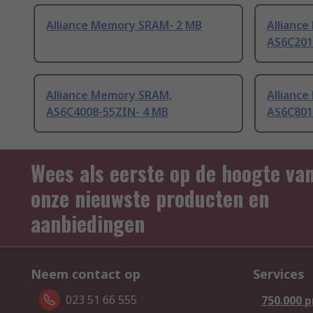
Alliance Memory SRAM- 2 MB
Allianc
AS6C201
Alliance Memory SRAM,
Allianc
AS6C4008-55ZIN- 4 MB
AS6C801
Wees als eerste op de hoogte va
onze nieuwste producten en
aanbiedingen
Neem contact op
Services
023 51 66 555
750.000 