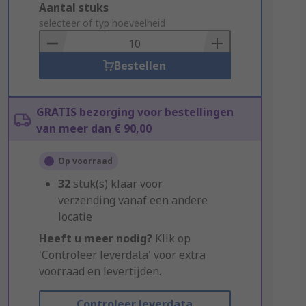
Add
Aantal stuks
to
selecteer of typ hoeveelheid
Basket
Bestellen
GRATIS bezorging voor bestellingen
van meer dan € 90,00
Op voorraad
32
stuk(s) klaar voor
verzending vanaf een andere
locatie
Heeft u meer nodig?
Klik op
'Controleer leverdata' voor extra
voorraad en levertijden.
Controleer leverdata