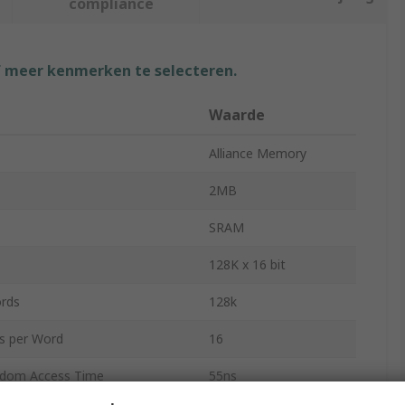
compliance
f meer kenmerken te selecteren.
Waarde
Alliance Memory
2MB
SRAM
128K x 16 bit
rds
128k
s per Word
16
dom Access Time
55ns