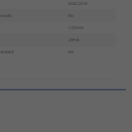
AS6C2016
rovals
No
1.05mm
20mA
tandard
No