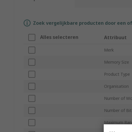
Zoek vergelijkbare producten door een o
Alles selecteren
Attribuut
Merk
Memory Size
Product Type
Organisation
Number of Wo
Number of Bit
Maximum Ran