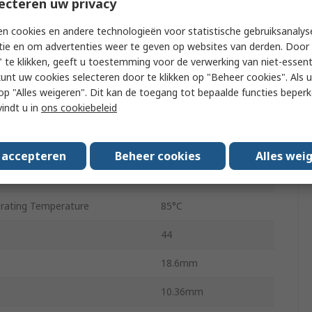
ecteren uw privacy
idth
16bit
n cookies en andere technologieën voor statistische gebruiksanalys
ly Voltage
2.7V
tie en om advertenties weer te geven op websites van derden. Door 
 te klikken, geeft u toestemming voor de verwerking van niet-essent
Asynchronous
kunt uw cookies selecteren door te klikken op "Beheer cookies". Als u 
ly Voltage
5.5V
 u op "Alles weigeren". Dit kan de toegang tot bepaalde functies beper
vindt u in
ons cookiebeleid
Surface
ating Temperature
-40°C
s accepteren
Beheer cookies
Alles wei
TSOP-44
ating Temperature
85°C
44
18.6mm
10.36mm