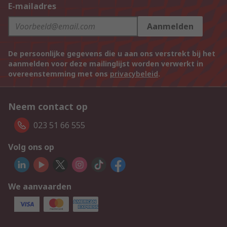
E-mailadres
Aanmelden
De persoonlijke gegevens die u aan ons verstrekt bij het
aanmelden voor deze mailinglijst worden verwerkt in
overeenstemming met ons
privacybeleid
.
Neem contact op
023 51 66 555
Volg ons op
We aanvaarden