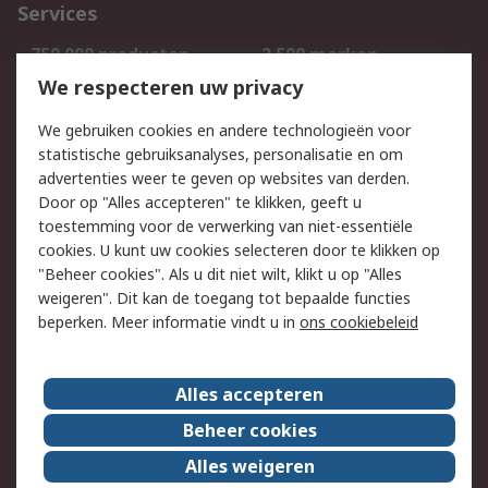
Services
750.000 producten
2.500 merken
Bestellen
Inkoopoplossingen
We respecteren uw privacy
Retouren
Technisch advies
We gebruiken cookies en andere technologieën voor
Track & Trace
statistische gebruiksanalyses, personalisatie en om
advertenties weer te geven op websites van derden.
Wettelijk
Door op "Alles accepteren" te klikken, geeft u
toestemming voor de verwerking van niet-essentiële
Cookiebeleid
Email veiligheid
cookies. U kunt uw cookies selecteren door te klikken op
Privacybeleid
Websitevoorwaarden
"Beheer cookies". Als u dit niet wilt, klikt u op "Alles
weigeren". Dit kan de toegang tot bepaalde functies
Algemene
beperken. Meer informatie vindt u in
ons cookiebeleid
verkoopvoorwaarden
Over RS
Alles accepteren
RS Group
Over ons
Beheer cookies
RS wereldwijd
Werken bij RS
Alles weigeren
ESG