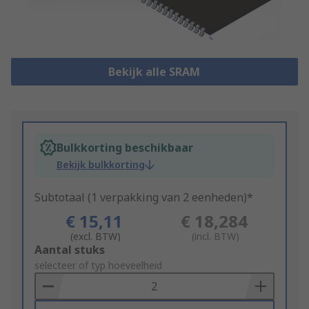
Bekijk alle SRAM
Bulkkorting beschikbaar
Bekijk bulkkorting
Subtotaal (1 verpakking van 2 eenheden)*
€ 15,11
€ 18,284
(excl. BTW)
(incl. BTW)
Add
Aantal stuks
to
selecteer of typ hoeveelheid
Basket