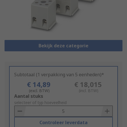
Bekijk deze categorie
Subtotaal (1 verpakking van 5 eenheden)*
€ 14,89
€ 18,015
(excl. BTW)
(incl. BTW)
Add
Aantal stuks
to
selecteer of typ hoeveelheid
Basket
Controleer leverdata