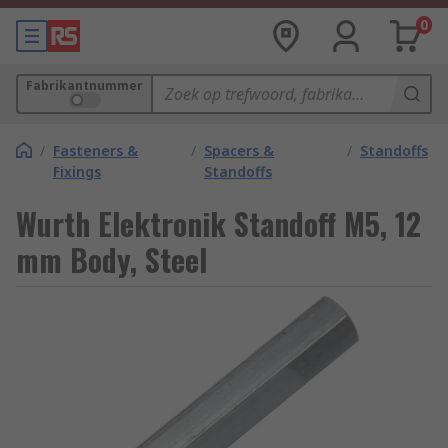
0
Fabrikantnummer
/
Fasteners &
/
Spacers &
/
Standoffs
Fixings
Standoffs
Wurth Elektronik Standoff M5, 12
mm Body, Steel