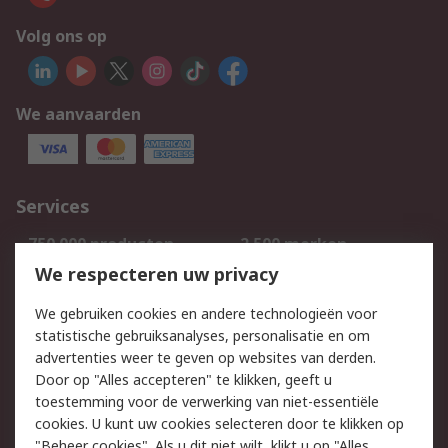
Volg ons op
We aanvaarden
Services
750.000 producten
2.500 merken
Bestellen
Inkoopoplossingen
We respecteren uw privacy
Retouren
Technisch advies
We gebruiken cookies en andere technologieën voor
Track & Trace
statistische gebruiksanalyses, personalisatie en om
advertenties weer te geven op websites van derden.
Wettelijk
Door op "Alles accepteren" te klikken, geeft u
toestemming voor de verwerking van niet-essentiële
Cookiebeleid
Email veiligheid
cookies. U kunt uw cookies selecteren door te klikken op
Privacybeleid
Websitevoorwaarden
"Beheer cookies". Als u dit niet wilt, klikt u op "Alles