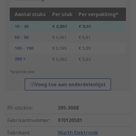
Aantal stuks
Per stuk
Per verpakking*
10 - 40
€ 0,861
€ 8,61
50 - 90
€ 0,661
€ 6,61
100 - 190
€ 0,599
€ 5,99
200 +
€ 0,562
€ 5,62
*prijsindicatie
Voeg toe aan onderdelenlijst
RS-stocknr.
:
205-3068
Fabrikantnummer
:
970120581
Fabrikant
:
Wurth Elektronik