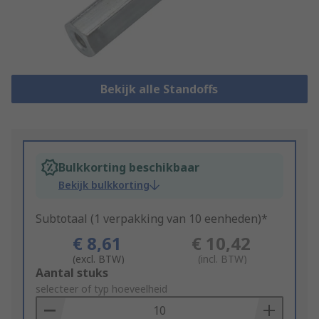
Bekijk alle Standoffs
Bulkkorting beschikbaar
Bekijk bulkkorting
Subtotaal (1 verpakking van 10 eenheden)*
€ 8,61
€ 10,42
(excl. BTW)
(incl. BTW)
Add
Aantal stuks
to
selecteer of typ hoeveelheid
Basket