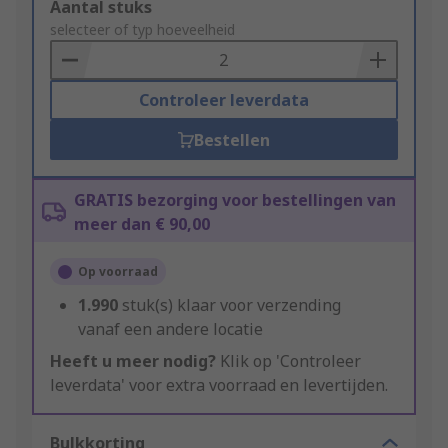
Add
Aantal stuks
to
selecteer of typ hoeveelheid
Basket
Controleer leverdata
Bestellen
GRATIS bezorging voor bestellingen van
meer dan € 90,00
Op voorraad
1.990
stuk(s) klaar voor verzending
vanaf een andere locatie
Heeft u meer nodig?
Klik op 'Controleer
leverdata' voor extra voorraad en levertijden.
Bulkkorting