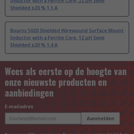
Inductor with a Ferrite Core, 22 μH Semi
Shielded ±20 % 1.1 A
Bourns 5020 Shielded Wirewound Surface Mount
Inductor with a Ferrite Core, 12 μH Semi
Shielded ±20 % 1.4 A
Wees als eerste op de hoogte van
onze nieuwste producten en
aanbiedingen
E-mailadres
Aanmelden