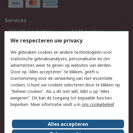
Services
750.000 producten
2.500 merken
Bestellen
Inkoopoplossingen
We respecteren uw privacy
Retouren
Technisch advies
We gebruiken cookies en andere technologieën voor
Track & Trace
statistische gebruiksanalyses, personalisatie en om
advertenties weer te geven op websites van derden.
Wettelijk
Door op "Alles accepteren" te klikken, geeft u
toestemming voor de verwerking van niet-essentiële
Cookiebeleid
Email veiligheid
cookies. U kunt uw cookies selecteren door te klikken op
Privacybeleid
Websitevoorwaarden
"Beheer cookies". Als u dit niet wilt, klikt u op "Alles
weigeren". Dit kan de toegang tot bepaalde functies
Algemene
beperken. Meer informatie vindt u in
ons cookiebeleid
verkoopvoorwaarden
Over RS
Alles accepteren
RS Group
Over ons