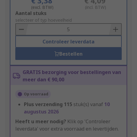
€ 3,38
€ 4,09
(excl. BTW)
(incl. BTW)
Add
Aantal stuks
to
selecteer of typ hoeveelheid
Basket
Controleer leverdata
Bestellen
GRATIS bezorging voor bestellingen van
meer dan € 90,00
Op voorraad
Plus verzending
115
stuk(s) vanaf
10
augustus 2026
Heeft u meer nodig?
Klik op 'Controleer
leverdata' voor extra voorraad en levertijden.