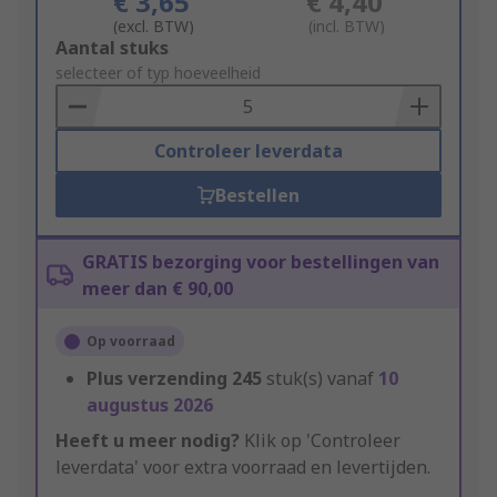
€ 3,65
€ 4,40
(excl. BTW)
(incl. BTW)
Add
Aantal stuks
to
selecteer of typ hoeveelheid
Basket
Controleer leverdata
Bestellen
GRATIS bezorging voor bestellingen van
meer dan € 90,00
Op voorraad
Plus verzending
245
stuk(s) vanaf
10
augustus 2026
Heeft u meer nodig?
Klik op 'Controleer
leverdata' voor extra voorraad en levertijden.