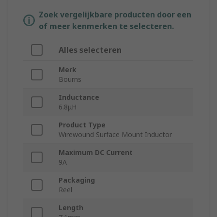
Zoek vergelijkbare producten door een
of meer kenmerken te selecteren.
Alles selecteren
Merk
Bourns
Inductance
6.8μH
Product Type
Wirewound Surface Mount Inductor
Maximum DC Current
9A
Packaging
Reel
Length