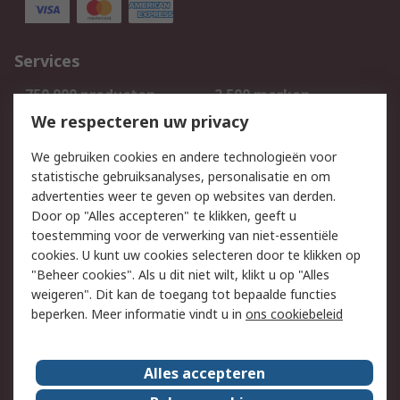
Services
750.000 producten
2.500 merken
Bestellen
Inkoopoplossingen
We respecteren uw privacy
Retouren
Technisch advies
We gebruiken cookies en andere technologieën voor
Track & Trace
statistische gebruiksanalyses, personalisatie en om
advertenties weer te geven op websites van derden.
Wettelijk
Door op "Alles accepteren" te klikken, geeft u
toestemming voor de verwerking van niet-essentiële
Cookiebeleid
Email veiligheid
cookies. U kunt uw cookies selecteren door te klikken op
Privacybeleid
Websitevoorwaarden
"Beheer cookies". Als u dit niet wilt, klikt u op "Alles
weigeren". Dit kan de toegang tot bepaalde functies
Algemene
beperken. Meer informatie vindt u in
ons cookiebeleid
verkoopvoorwaarden
Over RS
Alles accepteren
RS Group
Over ons