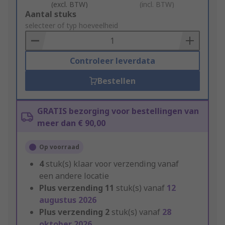
(excl. BTW)
(incl. BTW)
Add
Aantal stuks
to
selecteer of typ hoeveelheid
Basket
Controleer leverdata
Bestellen
GRATIS bezorging voor bestellingen van
meer dan € 90,00
Op voorraad
4
stuk(s) klaar voor verzending vanaf
een andere locatie
Plus verzending
11
stuk(s) vanaf
12
augustus 2026
Plus verzending
2
stuk(s) vanaf
28
oktober 2026