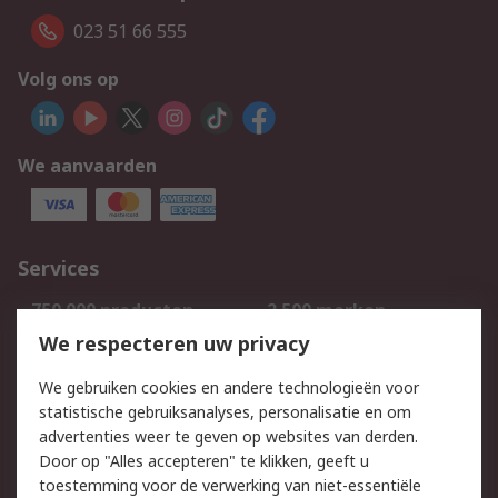
023 51 66 555
Volg ons op
We aanvaarden
Services
750.000 producten
2.500 merken
Bestellen
Inkoopoplossingen
We respecteren uw privacy
Retouren
Technisch advies
We gebruiken cookies en andere technologieën voor
Track & Trace
statistische gebruiksanalyses, personalisatie en om
advertenties weer te geven op websites van derden.
Wettelijk
Door op "Alles accepteren" te klikken, geeft u
toestemming voor de verwerking van niet-essentiële