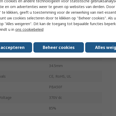
n cookies en andere technologieën voor statistische gebruiksanalys
ing Temperature
-10°C
tie en om advertenties weer te geven op websites van derden. Door 
 te klikken, geeft u toestemming voor de verwerking van niet-essent
rent
1.1A
kunt uw cookies selecteren door te klikken op "Beheer cookies". Als u 
ing Temperature
71°C
 u op "Alles weigeren". Dit kan de toegang tot bepaalde functies beper
vindt u in
ons cookiebeleid
82.5mm
136.5mm
s accepteren
Beheer cookies
Alles wei
280g
34.5mm
vals
CE, RoHS, UL
PBA50F
oltage
370V dc
85%