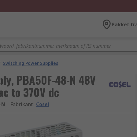
Pakket tr
/
Switching Power Supplies
ply, PBA50F-48-N 48V
 ac to 370V dc
-N
Fabrikant
:
Cosel