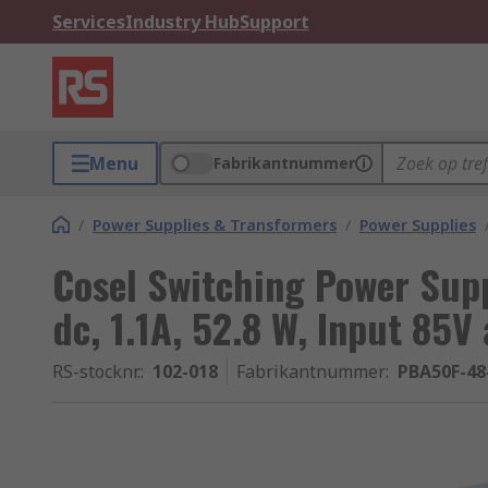
Services
Industry Hub
Support
Menu
Fabrikantnummer
/
Power Supplies & Transformers
/
Power Supplies
Cosel Switching Power Sup
dc, 1.1A, 52.8 W, Input 85V
RS-stocknr.
:
102-018
Fabrikantnummer
:
PBA50F-48