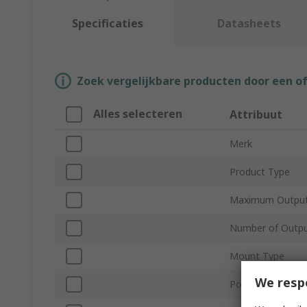
Specificaties
Datasheets
Zoek vergelijkbare producten door een o
Alles selecteren
Attribuut
Merk
Product Type
Maximum Output
Number of Outp
Mount Type
We resp
Power