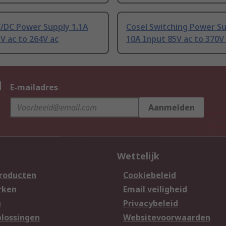
C/DC Power Supply 1.1A
Cosel Switching Power S
V ac to 264V ac
10A Input 85V ac to 370V
n
E-mailadres
Aanmelden
Wettelijk
producten
Cookiebeleid
rken
Email veiligheid
n
Privacybeleid
lossingen
Websitevoorwaarden