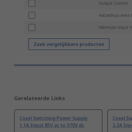
Output Current
Hazardous Area C
Minimum Input V
Zoek vergelijkbare producten
Gerelateerde Links
Cosel Switching Power Supply
Cosel S
1.1A Input 85V ac to 370V dc
2.2A Inp