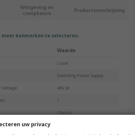
Wetgeving en
Productomschrijving
compliance
f meer kenmerken te selecteren.
Waarde
Cosel
Switching Power Supply
 Voltage
48V dc
uts
1
Chassis
ecteren uw privacy
52.8W