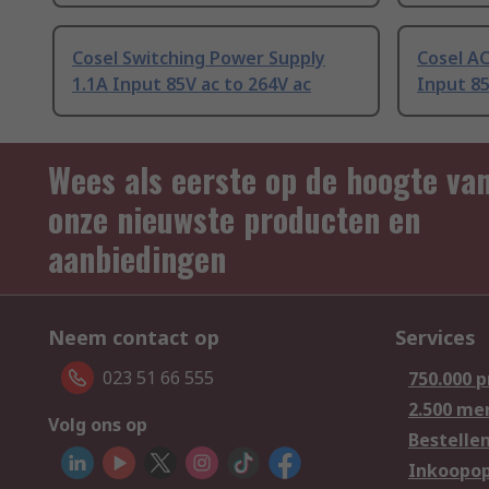
Cosel Switching Power Supply
Cosel A
1.1A Input 85V ac to 264V ac
Input 85
Wees als eerste op de hoogte va
onze nieuwste producten en
aanbiedingen
Neem contact op
Services
023 51 66 555
750.000 
2.500 me
Volg ons op
Bestelle
Inkoopop