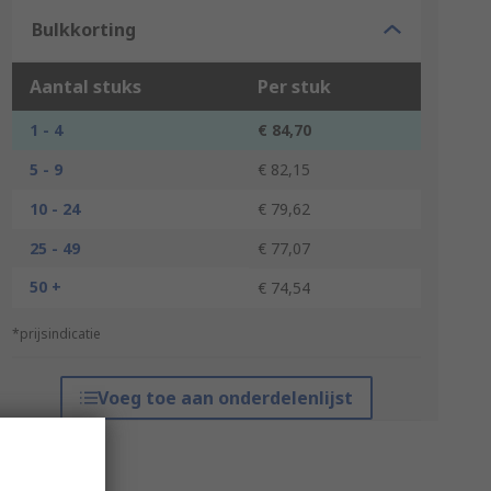
Bulkkorting
Aantal stuks
Per stuk
1 - 4
€ 84,70
5 - 9
€ 82,15
10 - 24
€ 79,62
25 - 49
€ 77,07
50 +
€ 74,54
*prijsindicatie
Voeg toe aan onderdelenlijst