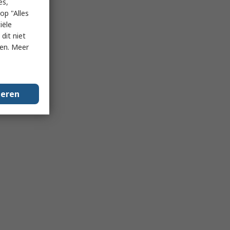
es,
op "Alles
iële
dit niet
ken. Meer
geren