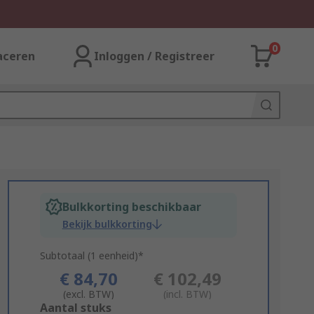
0
aceren
Inloggen / Registreer
Bulkkorting beschikbaar
Bekijk bulkkorting
Subtotaal (1 eenheid)*
€ 84,70
€ 102,49
(excl. BTW)
(incl. BTW)
Add
Aantal stuks