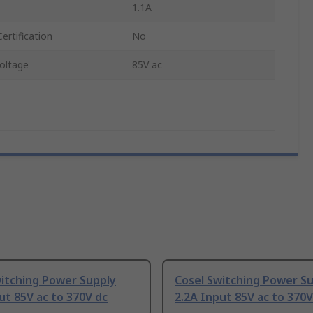
1.1A
ertification
No
oltage
85V ac
witching Power Supply
Cosel Switching Power S
ut 85V ac to 370V dc
2.2A Input 85V ac to 370V