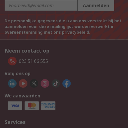
Aanmelden
De persoonlijke gegevens die u aan ons verstrekt bij het
aanmelden voor deze mailinglijst worden verwerkt in
overeenstemming met ons
privacybeleid
.
Neem contact op
023 51 66 555
Volg ons op
We aanvaarden
Services