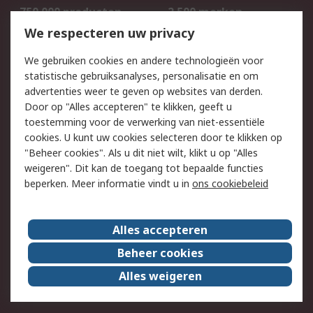
750.000 producten
2.500 merken
Bestellen
Inkoopoplossingen
We respecteren uw privacy
Retouren
Technisch advies
We gebruiken cookies en andere technologieën voor
Track & Trace
statistische gebruiksanalyses, personalisatie en om
advertenties weer te geven op websites van derden.
Wettelijk
Door op "Alles accepteren" te klikken, geeft u
toestemming voor de verwerking van niet-essentiële
Cookiebeleid
Email veiligheid
cookies. U kunt uw cookies selecteren door te klikken op
Privacybeleid
Websitevoorwaarden
"Beheer cookies". Als u dit niet wilt, klikt u op "Alles
weigeren". Dit kan de toegang tot bepaalde functies
Algemene
beperken. Meer informatie vindt u in
ons cookiebeleid
verkoopvoorwaarden
Over RS
Alles accepteren
RS Group
Over ons
Beheer cookies
RS wereldwijd
Werken bij RS
Alles weigeren
ESG