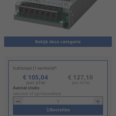
Bekijk deze categorie
Subtotaal (1 eenheid)*
€ 105,04
€ 127,10
(excl. BTW)
(incl. BTW)
Add
Aantal stuks
to
selecteer of typ hoeveelheid
Basket
Bestellen