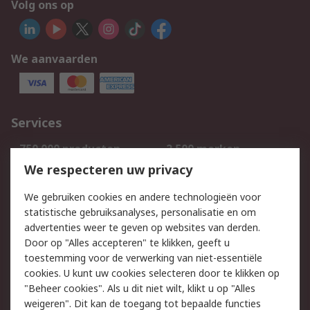
Volg ons op
We aanvaarden
Services
750.000 producten
2.500 merken
Bestellen
Inkoopoplossingen
We respecteren uw privacy
Retouren
Technisch advies
We gebruiken cookies en andere technologieën voor
Track & Trace
statistische gebruiksanalyses, personalisatie en om
advertenties weer te geven op websites van derden.
Wettelijk
Door op "Alles accepteren" te klikken, geeft u
toestemming voor de verwerking van niet-essentiële
Cookiebeleid
Email veiligheid
cookies. U kunt uw cookies selecteren door te klikken op
Privacybeleid
Websitevoorwaarden
"Beheer cookies". Als u dit niet wilt, klikt u op "Alles
weigeren". Dit kan de toegang tot bepaalde functies
Algemene