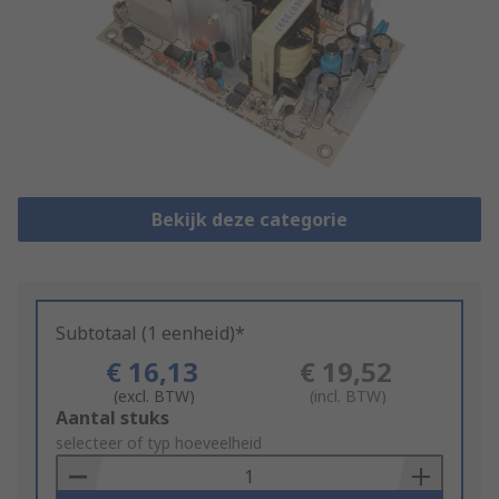
Bekijk deze categorie
Subtotaal (1 eenheid)*
€ 16,13
€ 19,52
(excl. BTW)
(incl. BTW)
Add
Aantal stuks
to
selecteer of typ hoeveelheid
Basket