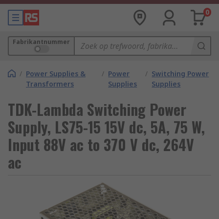
0
Fabrikantnummer
/
Power Supplies &
/
Power
/
Switching Power
Transformers
Supplies
Supplies
TDK-Lambda Switching Power
Supply, LS75-15 15V dc, 5A, 75 W,
Input 88V ac to 370 V dc, 264V
ac