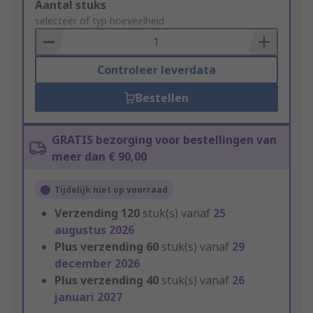
Add
Aantal stuks
to
selecteer of typ hoeveelheid
Basket
Controleer leverdata
Bestellen
GRATIS bezorging voor bestellingen van
meer dan € 90,00
Tijdelijk niet op voorraad
Verzending
120
stuk(s) vanaf
25
augustus 2026
Plus verzending
60
stuk(s) vanaf
29
december 2026
Plus verzending
40
stuk(s) vanaf
26
januari 2027