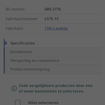
RS-stocknr.
:
680-2776
Fabrikantnummer
:
LS75-15
Fabrikant
:
TDK-Lambda
Specificaties
Datasheets
Wetgeving en compliance
Productomschrijving
Zoek vergelijkbare producten door een
of meer kenmerken te selecteren.
Alles selecteren