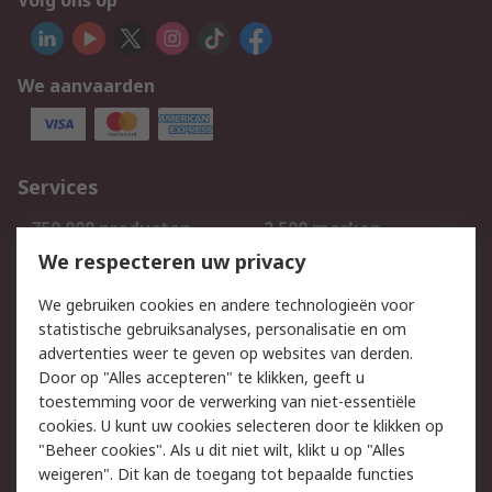
Volg ons op
We aanvaarden
Services
750.000 producten
2.500 merken
Bestellen
Inkoopoplossingen
We respecteren uw privacy
Retouren
Technisch advies
We gebruiken cookies en andere technologieën voor
Track & Trace
statistische gebruiksanalyses, personalisatie en om
advertenties weer te geven op websites van derden.
Wettelijk
Door op "Alles accepteren" te klikken, geeft u
toestemming voor de verwerking van niet-essentiële
Cookiebeleid
Email veiligheid
cookies. U kunt uw cookies selecteren door te klikken op
Privacybeleid
Websitevoorwaarden
"Beheer cookies". Als u dit niet wilt, klikt u op "Alles
weigeren". Dit kan de toegang tot bepaalde functies
Algemene