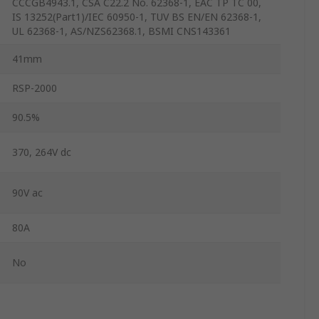
CCCGB4943.1, CSA C22.2 No. 62368-1, EAC TP TC 00,
IS 13252(Part1)/IEC 60950-1, TUV BS EN/EN 62368-1,
UL 62368-1, AS/NZS62368.1, BSMI CNS143361
41mm
RSP-2000
90.5%
370, 264V dc
90V ac
80A
No