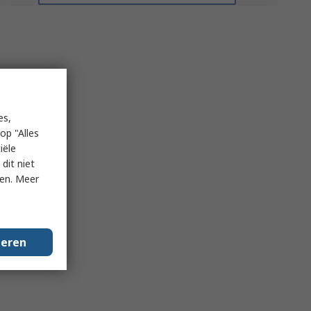
es,
op "Alles
iële
dit niet
ken. Meer
geren