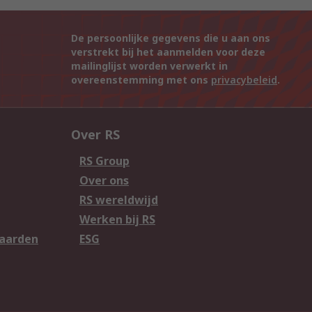
De persoonlijke gegevens die u aan ons
verstrekt bij het aanmelden voor deze
mailinglijst worden verwerkt in
overeenstemming met ons
privacybeleid
.
Over RS
RS Group
Over ons
RS wereldwijd
Werken bij RS
aarden
ESG