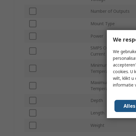
Number of Outputs
Mount Type
Power
We resp
SMPS Output
We gebruike
Current
personalisa
accepteren"
Minimum Operating
Temperature
cookies. U 
wilt, klikt
Maximum Operating
informatie 
Temperature
Depth
Alle
Length
Weight