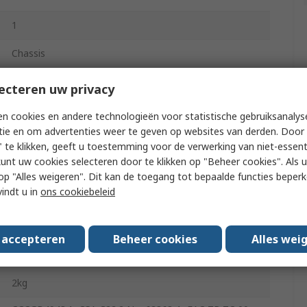
1
Chassis
1.9kW
ecteren uw privacy
80A
n cookies en andere technologieën voor statistische gebruiksanalys
tie en om advertenties weer te geven op websites van derden. Door 
 te klikken, geeft u toestemming voor de verwerking van niet-essent
-25°C
kunt uw cookies selecteren door te klikken op "Beheer cookies". Als u 
 u op "Alles weigeren". Dit kan de toegang tot bepaalde functies beper
vindt u in
ons cookiebeleid
70°C
41mm
s accepteren
Beheer cookies
Alles wei
295mm
2kg