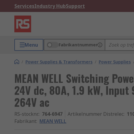
Services
Industry Hub
Support
Menu
Fabrikantnummer
/
Power Supplies & Transformers
/
Power Supplies
MEAN WELL Switching Powe
24V dc, 80A, 1.9 kW, Input 
264V ac
RS-stocknr.
:
764-6947
Artikelnummer Distrelec
:
11
Fabrikant
:
MEAN WELL