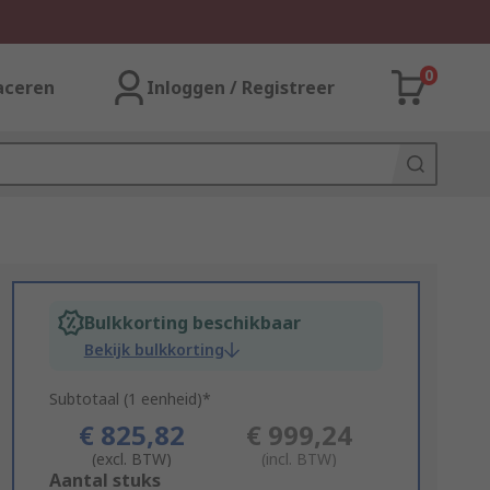
0
aceren
Inloggen / Registreer
Bulkkorting beschikbaar
Bekijk bulkkorting
Subtotaal (1 eenheid)*
€ 825,82
€ 999,24
(excl. BTW)
(incl. BTW)
Add
Aantal stuks