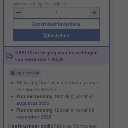
to
selecteer of typ hoeveelheid
Basket
Controleer leverdata
Bestellen
GRATIS bezorging voor bestellingen
van meer dan € 90,00
Op voorraad
51
stuk(s) klaar voor verzending vanaf
een andere locatie
Plus verzending
18
stuk(s) vanaf
31
augustus 2026
Plus verzending
12
stuk(s) vanaf
09
november 2026
Heeft u meer nodig?
Klik op 'Controleer