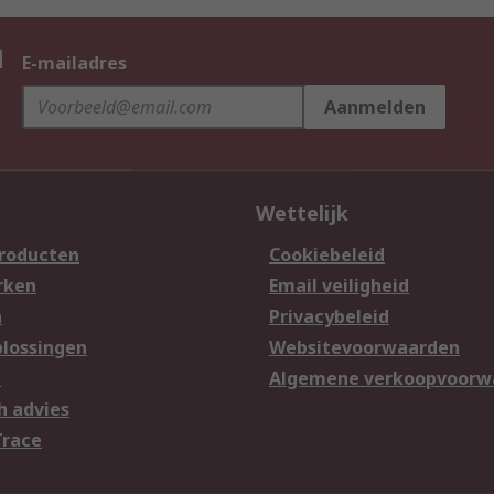
n
E-mailadres
Aanmelden
Wettelijk
producten
Cookiebeleid
rken
Email veiligheid
n
Privacybeleid
lossingen
Websitevoorwaarden
n
Algemene verkoopvoorw
h advies
Trace