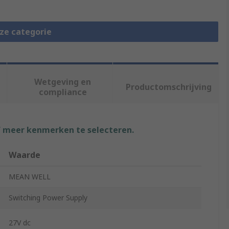
eze categorie
Wetgeving en
Productomschrijving
compliance
f meer kenmerken te selecteren.
Waarde
MEAN WELL
Switching Power Supply
27V dc