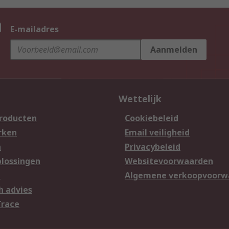
n
E-mailadres
Aanmelden
Wettelijk
producten
Cookiebeleid
rken
Email veiligheid
n
Privacybeleid
lossingen
Websitevoorwaarden
n
Algemene verkoopvoorw
h advies
Trace