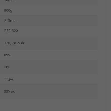
30mm
900g
215mm
RSP-320
370, 264V dc
89%
No
11.9A
88V ac