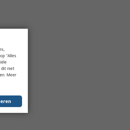
es,
op "Alles
iële
dit niet
ken. Meer
geren