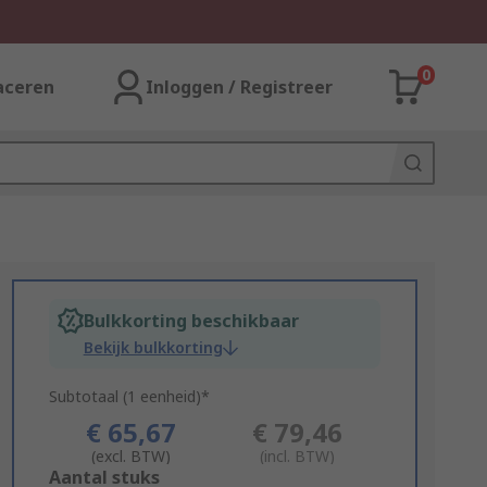
0
aceren
Inloggen / Registreer
Bulkkorting beschikbaar
Bekijk bulkkorting
Subtotaal (1 eenheid)*
€ 65,67
€ 79,46
(excl. BTW)
(incl. BTW)
Add
Aantal stuks