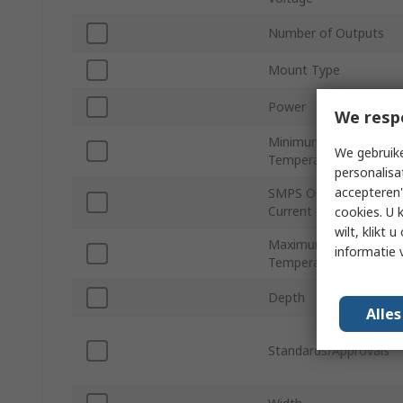
Number of Outputs
Mount Type
Power
We resp
Minimum Operating
We gebruike
Temperature
personalisa
accepteren"
SMPS Output
Current
cookies. U 
wilt, klikt
Maximum Operating
informatie 
Temperature
Depth
Alle
Standards/Approvals