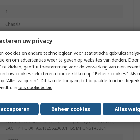
1
Chassis
321W
ecteren uw privacy
-30°C
n cookies en andere technologieën voor statistische gebruiksanalys
tie en om advertenties weer te geven op websites van derden. Door 
 te klikken, geeft u toestemming voor de verwerking van niet-essent
11.9A
kunt uw cookies selecteren door te klikken op "Beheer cookies". Als u 
 u op "Alles weigeren". Dit kan de toegang tot bepaalde functies beper
vindt u in
ons cookiebeleid
70°C
30mm
s accepteren
Beheer cookies
Alles wei
CSA C22.2 No. 62368-1, UL 62368-1, CCCGB4943.1,
TUV BS EN/EN 62368-1, IS 13252(Part1)/IEC 60950-1,
EAC TP TC 00, AS/NZS62368.1, BSMI CNS143361