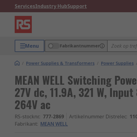
Services
Industry Hub
Support
Menu
Fabrikantnummer
/
Power Supplies & Transformers
/
Power Supplies
MEAN WELL Switching Powe
27V dc, 11.9A, 321 W, Input
264V ac
RS-stocknr.
:
777-2869
Artikelnummer Distrelec
:
11
Fabrikant
:
MEAN WELL