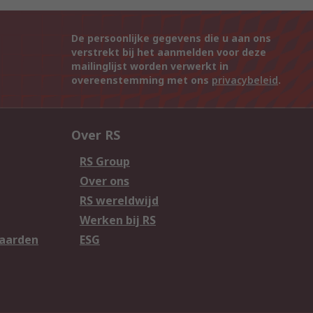
De persoonlijke gegevens die u aan ons
verstrekt bij het aanmelden voor deze
mailinglijst worden verwerkt in
overeenstemming met ons
privacybeleid
.
Over RS
RS Group
Over ons
RS wereldwijd
Werken bij RS
aarden
ESG