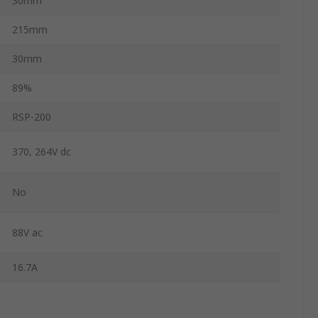
30mm
215mm
30mm
89%
RSP-200
370, 264V dc
No
88V ac
16.7A