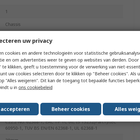
1
Chassis
200W
ecteren uw privacy
16.7A
n cookies en andere technologieën voor statistische gebruiksanalys
tie en om advertenties weer te geven op websites van derden. Door 
 te klikken, geeft u toestemming voor de verwerking van niet-essent
-30°C
kunt uw cookies selecteren door te klikken op "Beheer cookies". Als u 
 u op "Alles weigeren". Dit kan de toegang tot bepaalde functies beper
vindt u in
ons cookiebeleid
70°C
720g
s accepteren
Beheer cookies
Alles wei
CCCGB4943.1, AS/NZS62368.1, BSMI CNS143361, CSA
C22.2 No. 62368-1, EAC TP TC 00, IS 13252(Part1)/IEC
60950-1, TUV BS EN/EN 62368-1, UL 62368-1