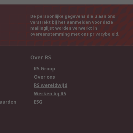
De persoonlijke gegevens die u aan ons
verstrekt bij het aanmelden voor deze
mailinglijst worden verwerkt in
overeenstemming met ons
privacybeleid
.
Over RS
RS Group
Over ons
RS wereldwijd
Werken bij RS
aarden
ESG