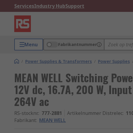
Services
Industry Hub
Support
Menu
Fabrikantnummer
/
Power Supplies & Transformers
/
Power Supplies
MEAN WELL Switching Powe
12V dc, 16.7A, 200 W, Input
264V ac
RS-stocknr.
:
777-2881
Artikelnummer Distrelec
:
11
Fabrikant
:
MEAN WELL