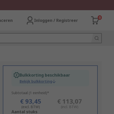
0
aceren
Inloggen / Registreer
Bulkkorting beschikbaar
Bekijk bulkkorting
Subtotaal (1 eenheid)*
€ 93,45
€ 113,07
(excl. BTW)
(incl. BTW)
Add
Aantal stuks