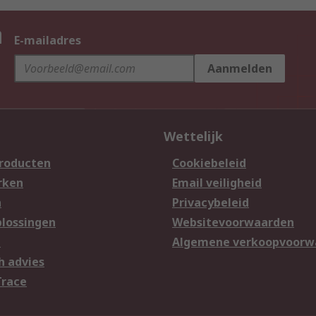
n
E-mailadres
Aanmelden
Wettelijk
producten
Cookiebeleid
rken
Email veiligheid
n
Privacybeleid
lossingen
Websitevoorwaarden
n
Algemene verkoopvoorw
h advies
Trace