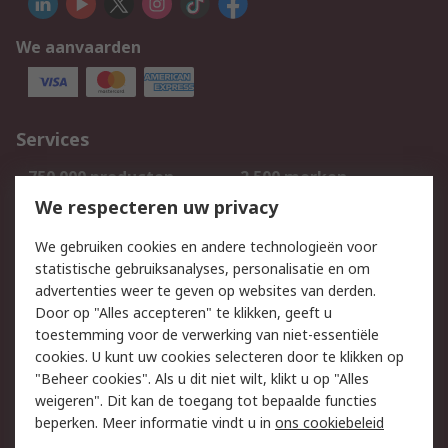
We aanvaarden
Services
750.000 producten
2.500 merken
Bestellen
Inkoopoplossingen
We respecteren uw privacy
Retouren
Technisch advies
We gebruiken cookies en andere technologieën voor
Track & Trace
statistische gebruiksanalyses, personalisatie en om
advertenties weer te geven op websites van derden.
Wettelijk
Door op "Alles accepteren" te klikken, geeft u
toestemming voor de verwerking van niet-essentiële
Cookiebeleid
Email veiligheid
cookies. U kunt uw cookies selecteren door te klikken op
Privacybeleid
Websitevoorwaarden
"Beheer cookies". Als u dit niet wilt, klikt u op "Alles
weigeren". Dit kan de toegang tot bepaalde functies
Algemene
beperken. Meer informatie vindt u in
ons cookiebeleid
verkoopvoorwaarden