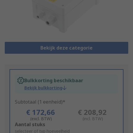
Bekijk deze categorie
Bulkkorting beschikbaar
Bekijk bulkkorting
Subtotaal (1 eenheid)*
€ 172,66
€ 208,92
(excl. BTW)
(incl. BTW)
Add
Aantal stuks
to
selecteer of typ hoeveelheid