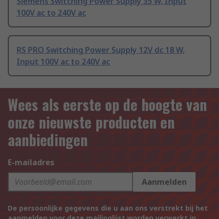
Siemens Switching Power Supply 35 W, Input
100V ac to 240V ac
RS PRO Switching Power Supply 12V dc 18 W,
Input 100V ac to 240V ac
Wees als eerste op de hoogte van
onze nieuwste producten en
aanbiedingen
E-mailadres
Aanmelden
De persoonlijke gegevens die u aan ons verstrekt bij het
aanmelden voor deze mailinglijst worden verwerkt in