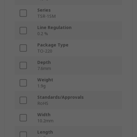
Series
TSR-1SM
Line Regulation
0.2 %
Package Type
TO-220
Depth
7.6mm
Weight
1.9g
Standards/Approvals
RoHS
Width
10.2mm
Length