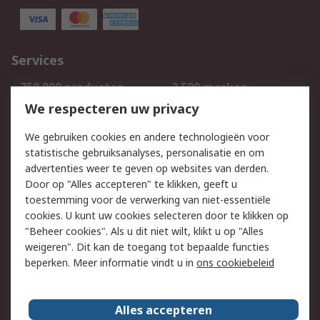
Services
750.000 producten
2.500 merken
Bestellen
Inkoopoplossingen
We respecteren uw privacy
Retouren
Technisch advies
We gebruiken cookies en andere technologieën voor
Track & Trace
statistische gebruiksanalyses, personalisatie en om
advertenties weer te geven op websites van derden.
Wettelijk
Door op "Alles accepteren" te klikken, geeft u
toestemming voor de verwerking van niet-essentiële
Cookiebeleid
Email veiligheid
cookies. U kunt uw cookies selecteren door te klikken op
Privacybeleid
Websitevoorwaarden
"Beheer cookies". Als u dit niet wilt, klikt u op "Alles
weigeren". Dit kan de toegang tot bepaalde functies
Algemene
beperken. Meer informatie vindt u in
ons cookiebeleid
verkoopvoorwaarden
Over RS
Alles accepteren