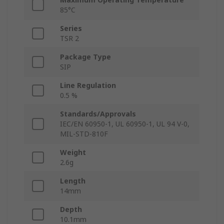
85°C
Series
TSR 2
Package Type
SIP
Line Regulation
0.5 %
Standards/Approvals
IEC/EN 60950-1, UL 60950-1, UL 94 V-0,
MIL-STD-810F
Weight
2.6g
Length
14mm
Depth
10.1mm