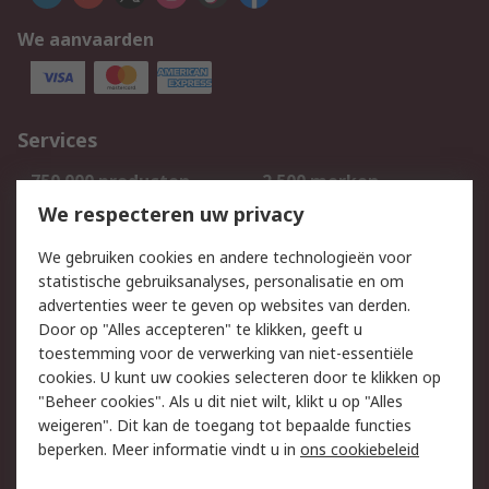
We aanvaarden
Services
750.000 producten
2.500 merken
Bestellen
Inkoopoplossingen
We respecteren uw privacy
Retouren
Technisch advies
We gebruiken cookies en andere technologieën voor
Track & Trace
statistische gebruiksanalyses, personalisatie en om
advertenties weer te geven op websites van derden.
Wettelijk
Door op "Alles accepteren" te klikken, geeft u
toestemming voor de verwerking van niet-essentiële
Cookiebeleid
Email veiligheid
cookies. U kunt uw cookies selecteren door te klikken op
Privacybeleid
Websitevoorwaarden
"Beheer cookies". Als u dit niet wilt, klikt u op "Alles
weigeren". Dit kan de toegang tot bepaalde functies
Algemene
beperken. Meer informatie vindt u in
ons cookiebeleid
verkoopvoorwaarden