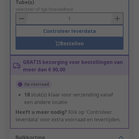
Add
Tube(s)
to
selecteer of typ hoeveelheid
Basket
Controleer leverdata
Bestellen
GRATIS bezorging voor bestellingen van
meer dan € 90,00
Op voorraad
18
stuk(s) klaar voor verzending vanaf
een andere locatie
Heeft u meer nodig?
Klik op 'Controleer
leverdata' voor extra voorraad en levertijden.
Bulkkorting