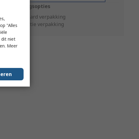
Verpakkingsopties
Standaard verpakking
es,
Productie verpakking
op "Alles
iële
dit niet
ken. Meer
geren