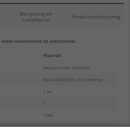
Wetgeving en
Productomschrijving
compliance
f meer kenmerken te selecteren.
Waarde
Murata Power Solutions
Non-Isolated DC-DC Converter
1.5A
1
7.5W
90.5%