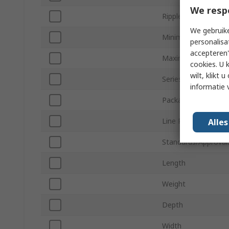
We resp
Ripple and Noise
We gebruike
Minimum Operating
personalisa
accepteren"
Maximum Operating
cookies. U 
wilt, klikt
Series
informatie 
Package Type
Line Regulation
Alle
Standards/Approval
Length
Weight
Depth
Width