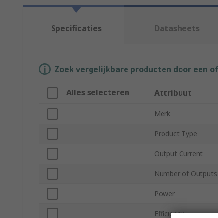
Specificaties
Datasheets
Zoek vergelijkbare producten door een o
Alles selecteren
Attribuut
Merk
Product Type
Output Current
Number of Outputs
Power
Efficiency