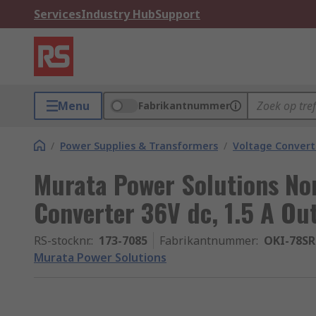
Services
Industry Hub
Support
Menu
Fabrikantnummer
/
Power Supplies & Transformers
/
Voltage Convert
Murata Power Solutions No
Converter 36V dc, 1.5 A Ou
RS-stocknr.
:
173-7085
Fabrikantnummer
:
OKI-78SR
Murata Power Solutions