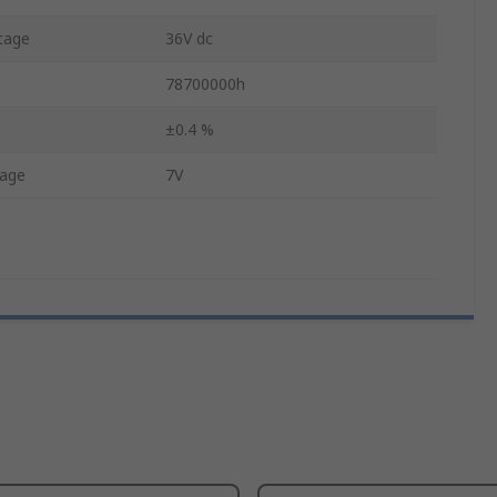
tage
36V dc
78700000h
±0.4 %
tage
7V