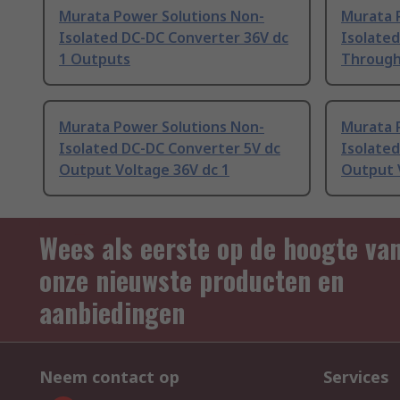
Murata Power Solutions Non-
Murata 
Isolated DC-DC Converter 36V dc
Isolate
1 Outputs
Through
Murata Power Solutions Non-
Murata 
Isolated DC-DC Converter 5V dc
Isolate
Output Voltage 36V dc 1
Output 
Wees als eerste op de hoogte va
onze nieuwste producten en
aanbiedingen
Neem contact op
Services