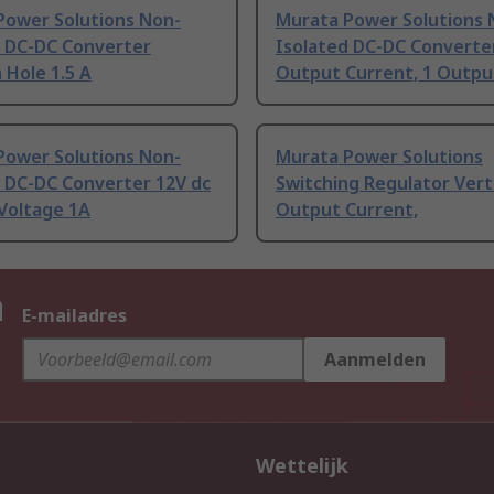
Power Solutions Non-
Murata Power Solutions 
d DC-DC Converter
Isolated DC-DC Converter
 Hole 1.5 A
Output Current, 1 Outpu
Power Solutions Non-
Murata Power Solutions
d DC-DC Converter 12V dc
Switching Regulator Verti
Voltage 1A
Output Current,
n
E-mailadres
Aanmelden
Wettelijk