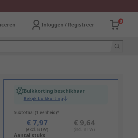
0
aceren
Inloggen / Registreer
Bulkkorting beschikbaar
Bekijk bulkkorting
Subtotaal (1 eenheid)*
€ 7,97
€ 9,64
(excl. BTW)
(incl. BTW)
Add
Aantal stuks