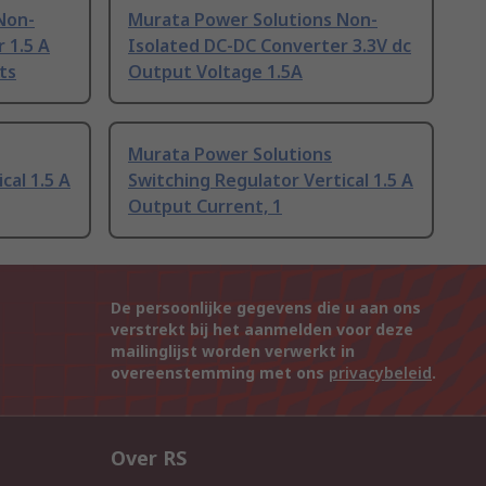
Non-
Murata Power Solutions Non-
 1.5 A
Isolated DC-DC Converter 3.3V dc
ts
Output Voltage 1.5A
Murata Power Solutions
cal 1.5 A
Switching Regulator Vertical 1.5 A
Output Current, 1
De persoonlijke gegevens die u aan ons
verstrekt bij het aanmelden voor deze
mailinglijst worden verwerkt in
overeenstemming met ons
privacybeleid
.
Over RS