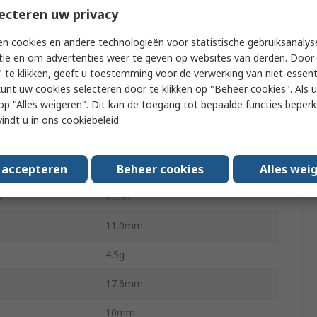
ecteren uw privacy
75mV Pk-Pk
n cookies en andere technologieën voor statistische gebruiksanalys
 Temperature
-40°C
tie en om advertenties weer te geven op websites van derden. Door 
 te klikken, geeft u toestemming voor de verwerking van niet-essent
 Temperature
85°C
kunt uw cookies selecteren door te klikken op "Beheer cookies". Als u 
 u op "Alles weigeren". Dit kan de toegang tot bepaalde functies beper
OKI-78SR
vindt u in
ons cookiebeleid
TO-220
±0.3 %
s accepteren
Beheer cookies
Alles wei
s
RoHS
11.9mm
4.5g
17.6mm
10mm