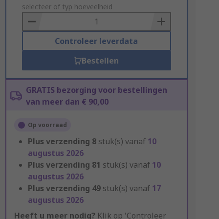
to
selecteer of typ hoeveelheid
Basket
Controleer leverdata
Bestellen
GRATIS bezorging voor bestellingen
van meer dan € 90,00
Op voorraad
Plus verzending
8
stuk(s) vanaf
10
augustus 2026
Plus verzending
81
stuk(s) vanaf
10
augustus 2026
Plus verzending
49
stuk(s) vanaf
17
augustus 2026
Heeft u meer nodig?
Klik op 'Controleer