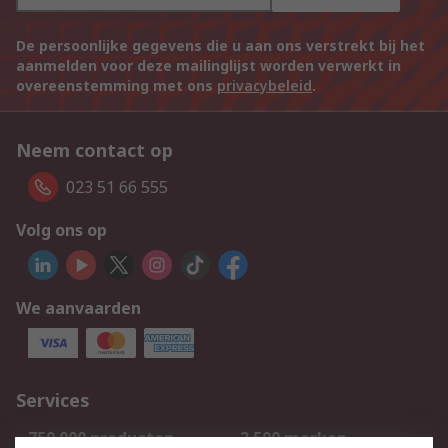
De persoonlijke gegevens die u aan ons verstrekt bij het
aanmelden voor deze mailinglijst worden verwerkt in
overeenstemming met ons
privacybeleid
.
Neem contact op
023 51 66 555
Volg ons op
We aanvaarden
Services
750.000 producten
2.500 merken