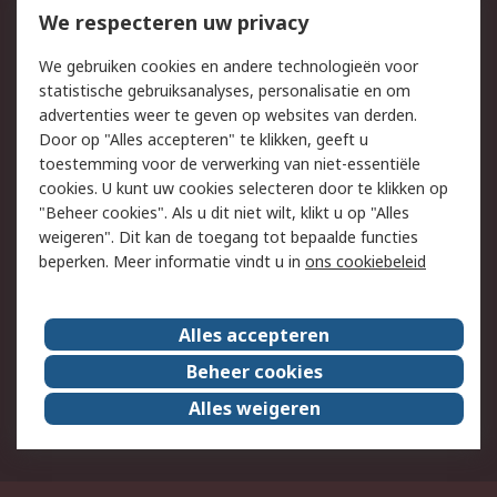
Bestellen
Inkoopoplossingen
We respecteren uw privacy
Retouren
Technisch advies
We gebruiken cookies en andere technologieën voor
Track & Trace
statistische gebruiksanalyses, personalisatie en om
advertenties weer te geven op websites van derden.
Wettelijk
Door op "Alles accepteren" te klikken, geeft u
toestemming voor de verwerking van niet-essentiële
Cookiebeleid
Email veiligheid
cookies. U kunt uw cookies selecteren door te klikken op
Privacybeleid
Websitevoorwaarden
"Beheer cookies". Als u dit niet wilt, klikt u op "Alles
weigeren". Dit kan de toegang tot bepaalde functies
Algemene
beperken. Meer informatie vindt u in
ons cookiebeleid
verkoopvoorwaarden
Over RS
Alles accepteren
RS Group
Over ons
Beheer cookies
RS wereldwijd
Werken bij RS
Alles weigeren
ESG