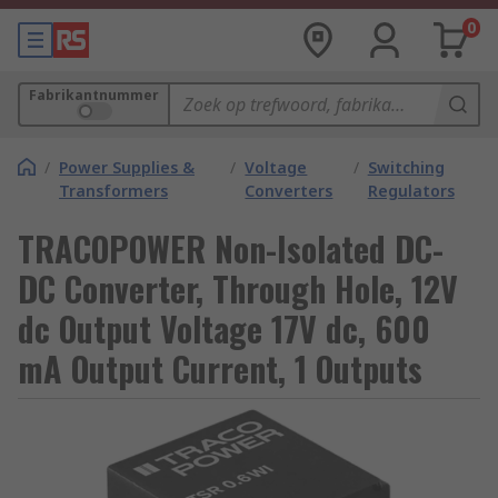
0
Fabrikantnummer
/
Power Supplies &
/
Voltage
/
Switching
Transformers
Converters
Regulators
TRACOPOWER Non-Isolated DC-
DC Converter, Through Hole, 12V
dc Output Voltage 17V dc, 600
mA Output Current, 1 Outputs