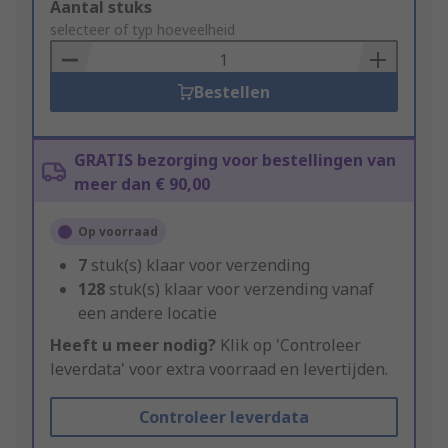
Add
Aantal stuks
to
selecteer of typ hoeveelheid
Basket
Bestellen
GRATIS bezorging voor bestellingen van
meer dan € 90,00
Op voorraad
7
stuk(s) klaar voor verzending
128
stuk(s) klaar voor verzending vanaf
een andere locatie
Heeft u meer nodig?
Klik op 'Controleer
leverdata' voor extra voorraad en levertijden.
Controleer leverdata