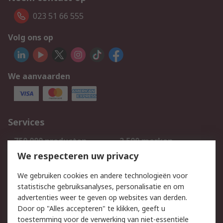
023 51 66 555
Volg ons op
We aanvaarden
Services
750.000 producten
2.500 merken
Bestellen
Inkoopoplossingen
We respecteren uw privacy
Retouren
Technisch advies
We gebruiken cookies en andere technologieën voor
Track & Trace
statistische gebruiksanalyses, personalisatie en om
advertenties weer te geven op websites van derden.
Wettelijk
Door op "Alles accepteren" te klikken, geeft u
toestemming voor de verwerking van niet-essentiële