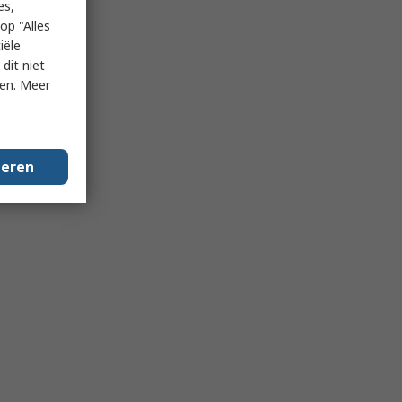
es,
op "Alles
iële
dit niet
ken. Meer
geren