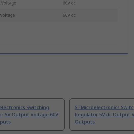
 Voltage
60V dc
Voltage
60V dc
lectronics Switching
STMicroelectronics Switc
or 5V Output Voltage 60V
Regulator 5V dc Output V
tputs
Outputs