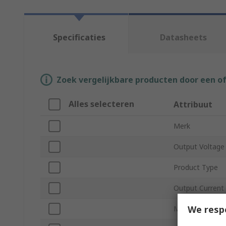
Specificaties
Datasheets
Zoek vergelijkbare producten door een o
Alles selecteren
Attribuut
Merk
Output Voltage
Product Type
Output Current
We resp
Mount Type