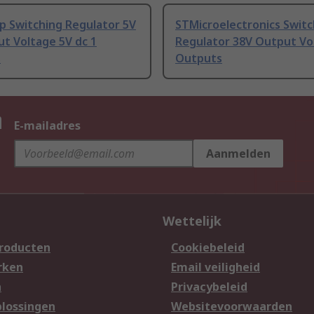
p Switching Regulator 5V
STMicroelectronics Switc
t Voltage 5V dc 1
Regulator 38V Output Vo
s
Outputs
n
E-mailadres
Aanmelden
Wettelijk
producten
Cookiebeleid
rken
Email veiligheid
n
Privacybeleid
lossingen
Websitevoorwaarden