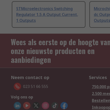
STMicroelectronics Switching
Microchi
Regulator 1.5 A Output Current,
dc Outpu
1 Outputs
Output
Wees als eerste op de hoogte va
onze nieuwste producten en
aanbiedingen
Neem contact op
Services
023 51 66 555
750.000 
2.500 me
Volg ons op
Bestelle
Inkoopop