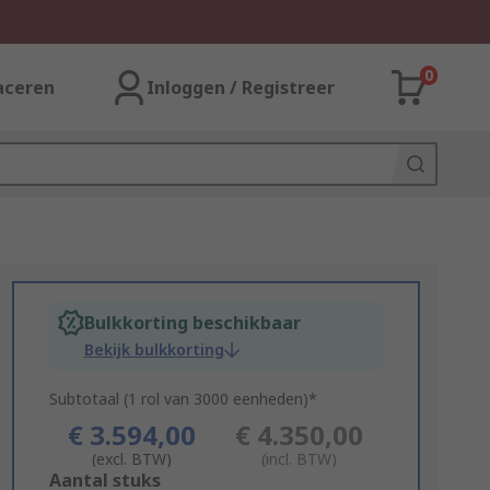
0
aceren
Inloggen / Registreer
Bulkkorting beschikbaar
Bekijk bulkkorting
Subtotaal (1 rol van 3000 eenheden)*
€ 3.594,00
€ 4.350,00
(excl. BTW)
(incl. BTW)
Add
Aantal stuks