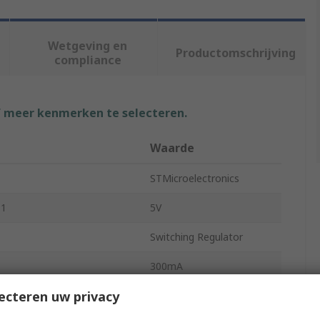
Wetgeving en
Productomschrijving
compliance
f meer kenmerken te selecteren.
Waarde
STMicroelectronics
 1
5V
Switching Regulator
300mA
ecteren uw privacy
Surface