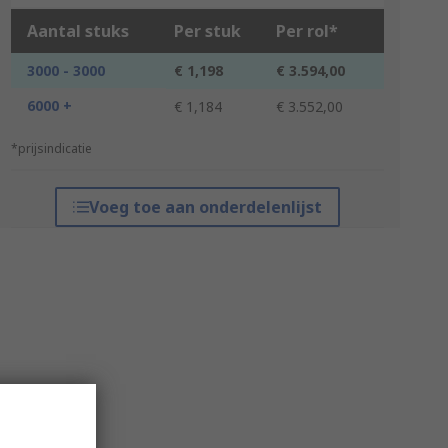
Aantal stuks
Per stuk
Per rol*
3000 - 3000
€ 1,198
€ 3.594,00
6000 +
€ 1,184
€ 3.552,00
*prijsindicatie
Voeg toe aan onderdelenlijst