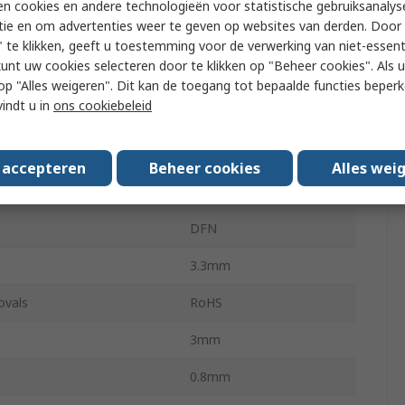
n cookies en andere technologieën voor statistische gebruiksanalys
puts
1
tie en om advertenties weer te geven op websites van derden. Door 
ting Temperature
-40°C
 te klikken, geeft u toestemming voor de verwerking van niet-essent
kunt uw cookies selecteren door te klikken op "Beheer cookies". Als u 
ting Temperature
150°C
 u op "Alles weigeren". Dit kan de toegang tot bepaalde functies beper
vindt u in
ons cookiebeleid
L7983
 2
3.3V
s accepteren
Beheer cookies
Alles wei
10
DFN
3.3mm
ovals
RoHS
3mm
0.8mm