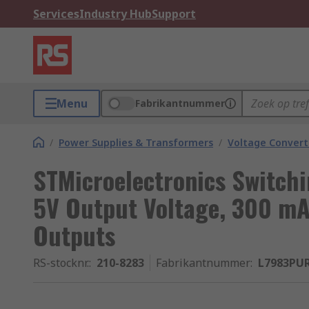
Services
Industry Hub
Support
Menu
Fabrikantnummer
/
Power Supplies & Transformers
/
Voltage Convert
STMicroelectronics Switchi
5V Output Voltage, 300 mA
Outputs
RS-stocknr.
:
210-8283
Fabrikantnummer
:
L7983PU