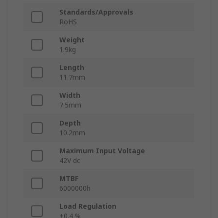
Standards/Approvals
RoHS
Weight
1.9kg
Length
11.7mm
Width
7.5mm
Depth
10.2mm
Maximum Input Voltage
42V dc
MTBF
6000000h
Load Regulation
±0.4 %