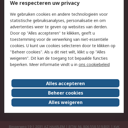
Bestellen
Inkoopoplossingen
We respecteren uw privacy
Retouren
Technisch advies
We gebruiken cookies en andere technologieën voor
Track & Trace
statistische gebruiksanalyses, personalisatie en om
advertenties weer te geven op websites van derden.
Wettelijk
Door op "Alles accepteren" te klikken, geeft u
toestemming voor de verwerking van niet-essentiële
Cookiebeleid
Email veiligheid
cookies. U kunt uw cookies selecteren door te klikken op
Privacybeleid
Websitevoorwaarden
"Beheer cookies". Als u dit niet wilt, klikt u op "Alles
weigeren". Dit kan de toegang tot bepaalde functies
Algemene
beperken. Meer informatie vindt u in
ons cookiebeleid
verkoopvoorwaarden
Over RS
Alles accepteren
RS Group
Over ons
Beheer cookies
RS wereldwijd
Werken bij RS
Alles weigeren
ESG
Bingerweg 19 | 2031 AZ HAARLEM | BTW: NL 806 558 519.B01 | KvK