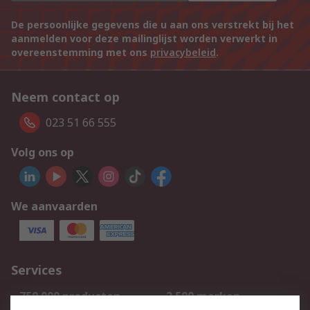
De persoonlijke gegevens die u aan ons verstrekt bij het
aanmelden voor deze mailinglijst worden verwerkt in
overeenstemming met ons
privacybeleid
.
Neem contact op
023 51 66 555
Volg ons op
We aanvaarden
Services
750.000 producten
2.500 merken