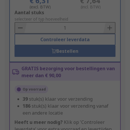
€ 6,31
€ 7,64
(excl. BTW)
(incl. BTW)
Add
Aantal stuks
to
selecteer of typ hoeveelheid
Basket
Controleer leverdata
Bestellen
GRATIS bezorging voor bestellingen van
meer dan € 90,00
Op voorraad
39
stuk(s) klaar voor verzending
186
stuk(s) klaar voor verzending vanaf
een andere locatie
Heeft u meer nodig?
Klik op 'Controleer
leverdata' voor extra voorraad en levertijden.