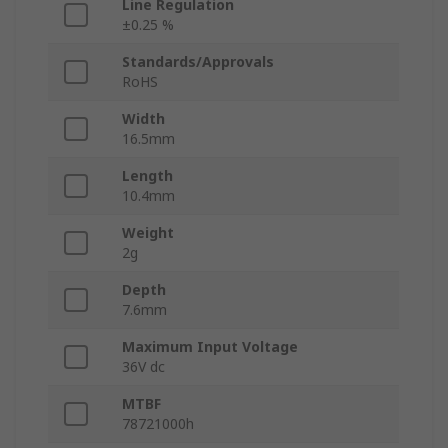
Line Regulation
±0.25 %
Standards/Approvals
RoHS
Width
16.5mm
Length
10.4mm
Weight
2g
Depth
7.6mm
Maximum Input Voltage
36V dc
MTBF
78721000h