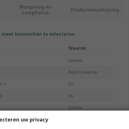
Wetgeving en
Productomschrijving
compliance
f meer kenmerken te selecteren.
Waarde
onsemi
Buck Converter
e 1
5V
nt
3A
Surface
ecteren uw privacy
tputs
5