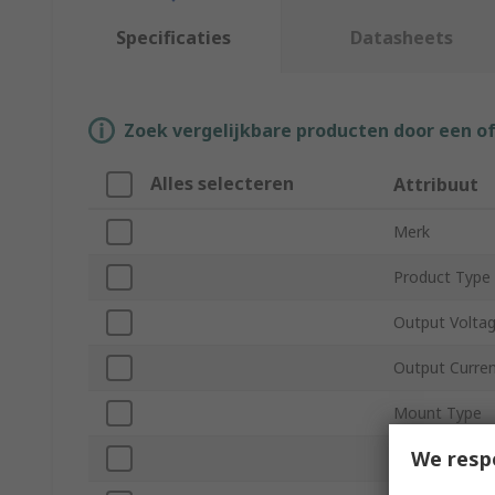
Specificaties
Datasheets
Zoek vergelijkbare producten door een o
Alles selecteren
Attribuut
Merk
Product Type
Output Voltag
Output Curre
Mount Type
We resp
Number of Ou