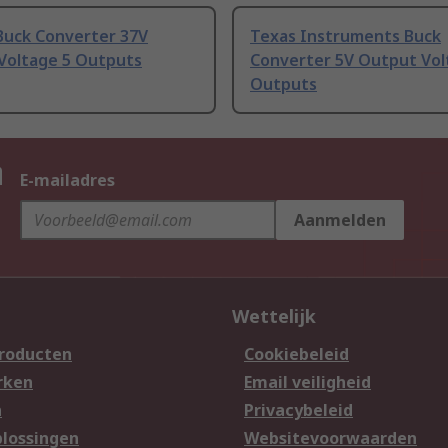
Buck Converter 37V
Texas Instruments Buck
Voltage 5 Outputs
Converter 5V Output Vol
Outputs
n
E-mailadres
Aanmelden
Wettelijk
producten
Cookiebeleid
rken
Email veiligheid
n
Privacybeleid
lossingen
Websitevoorwaarden