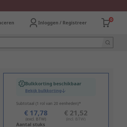
0
aceren
Inloggen / Registreer
Bulkkorting beschikbaar
Bekijk bulkkorting
Subtotaal (1 rol van 20 eenheden)*
€ 17,78
€ 21,52
(excl. BTW)
(incl. BTW)
Add
Aantal stuks