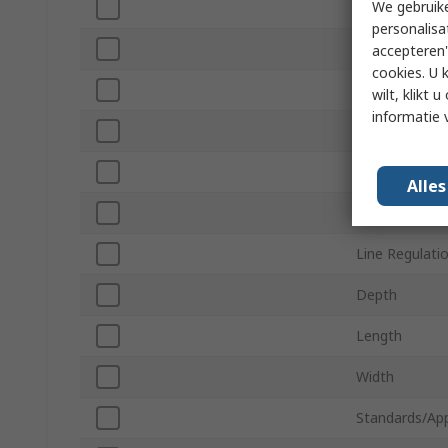
We gebruike
Efficiency
personalisa
Maximum Ope
accepteren"
cookies. U 
Minimum Oper
wilt, klikt
informatie 
Number of Pi
Series
Alle
Package Type
Line Regulati
Depth
Length
Width
Standards/Ap