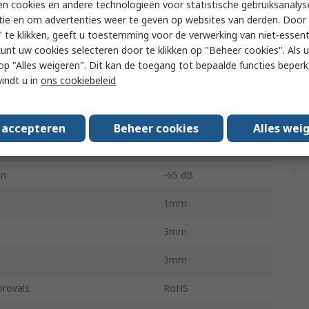
n cookies en andere technologieën voor statistische gebruiksanalys
90%
tie en om advertenties weer te geven op websites van derden. Door 
rating Temperature
125°C
 te klikken, geeft u toestemming voor de verwerking van niet-essent
kunt uw cookies selecteren door te klikken op "Beheer cookies". Als u 
ating Temperature
-40°C
 u op "Alles weigeren". Dit kan de toegang tot bepaalde functies beper
vindt u in
ons cookiebeleid
ns
10
NCP1593
s accepteren
Beheer cookies
Alles wei
DFN
on
-65 dB
1mm
3mm
3mm
provals
RoHS