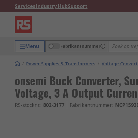
Services
Industry Hub
Support
Menu
Fabrikantnummer
/
Power Supplies & Transformers
/
Voltage Convert
onsemi Buck Converter, Su
Voltage, 3 A Output Curren
RS-stocknr.
:
802-3177
Fabrikantnummer
:
NCP159