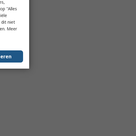
es,
op "Alles
iële
dit niet
ken. Meer
geren