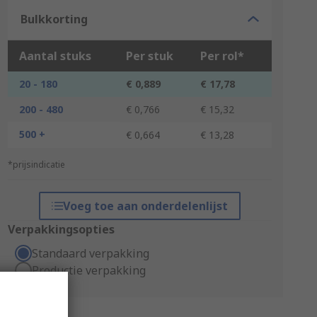
Bulkkorting
Aantal stuks
Per stuk
Per rol*
20 - 180
€ 0,889
€ 17,78
200 - 480
€ 0,766
€ 15,32
500 +
€ 0,664
€ 13,28
*prijsindicatie
Voeg toe aan onderdelenlijst
Verpakkingsopties
Standaard verpakking
Productie verpakking