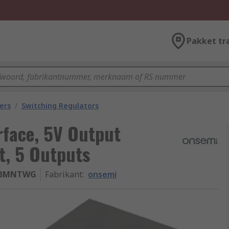
Pakket tr
ers
/
Switching Regulators
rface, 5V Output
t, 5 Outputs
3BMNTWG
Fabrikant
:
onsemi