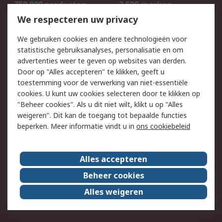
750.000 producten
2.500 merken
Bestellen
Inkoopoplossingen
We respecteren uw privacy
Retouren
Technisch advies
We gebruiken cookies en andere technologieën voor
Track & Trace
statistische gebruiksanalyses, personalisatie en om
advertenties weer te geven op websites van derden.
Wettelijk
Door op "Alles accepteren" te klikken, geeft u
toestemming voor de verwerking van niet-essentiële
Cookiebeleid
Email veiligheid
cookies. U kunt uw cookies selecteren door te klikken op
Privacybeleid
Websitevoorwaarden
"Beheer cookies". Als u dit niet wilt, klikt u op "Alles
weigeren". Dit kan de toegang tot bepaalde functies
Algemene
beperken. Meer informatie vindt u in
ons cookiebeleid
verkoopvoorwaarden
Over RS
Alles accepteren
RS Group
Over ons
Beheer cookies
RS wereldwijd
Werken bij RS
Alles weigeren
ESG