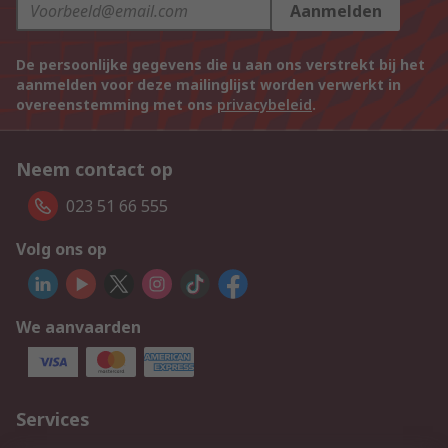
Aanmelden
De persoonlijke gegevens die u aan ons verstrekt bij het
aanmelden voor deze mailinglijst worden verwerkt in
overeenstemming met ons
privacybeleid
.
Neem contact op
023 51 66 555
Volg ons op
We aanvaarden
Services