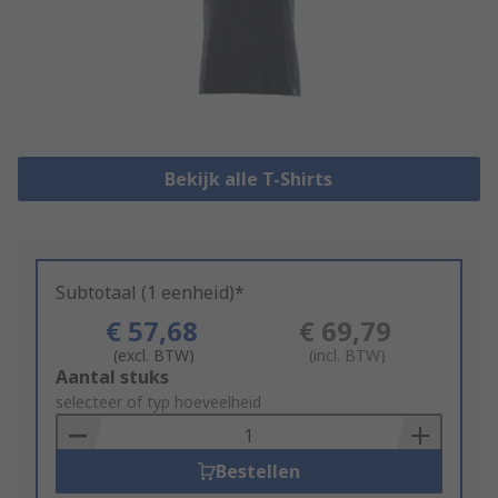
Bekijk alle T-Shirts
Subtotaal (1 eenheid)*
€ 57,68
€ 69,79
(excl. BTW)
(incl. BTW)
Add
Aantal stuks
to
selecteer of typ hoeveelheid
Basket
Bestellen